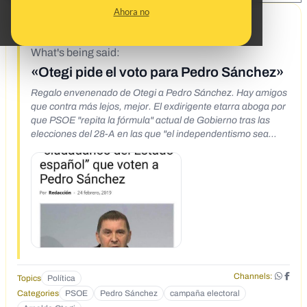
Ahora no
9/30/19
What's being said:
«Otegi pide el voto para Pedro Sánchez»
Regalo envenenado de Otegi a Pedro Sánchez. Hay amigos
que contra más lejos, mejor. El exdirigente etarra aboga por
que PSOE "repita la fórmula" actual de Gobierno tras las
elecciones del 28-A en las que "el independentismo sea
decisivo", lo que echa por tierra la estrategia del presidente
socialista y confirma lo que todos sabíamos: el mejor aliado
de los independentistas, es Sánchez en la Moncloa.
Channels:
Topics
Política
Categories
PSOE
Pedro Sánchez
campaña electoral