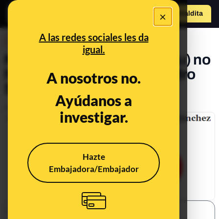
×
o
Hazte Maldit
Abrir menú
a
A las redes sociales les da
DESINFO
igual.
No, Arnaldo Otegi (EH Bildu) no
ha pedido "el voto para Pedro
A nosotros no.
Sánchez"
Ayúdanos a
Publicado el
Mar 21, 2019, 12:19:31 PM
investigar.
Hazte
Embajadora/Embajador
SHARE: