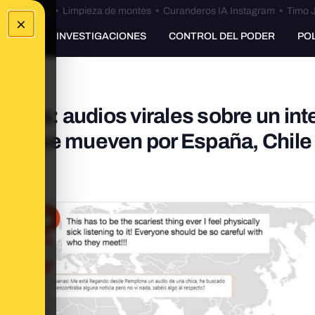
Bulos Ceuta
•
Limpieza de montes
•
Curanderos IA Instagram
•
Timo J
×
UNKING
INVESTIGACIONES
CONTROL DEL PODER
PO
nteras: audios virales sobre un int
hica se mueven por España, Chile