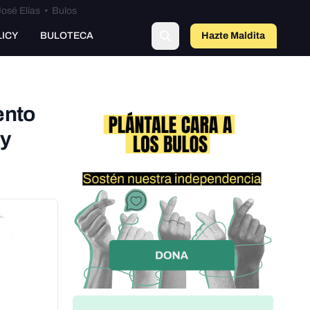
osé Elías
•
Bulos
LICY
BULOTECA
Hazte Maldit
a
ento
 y