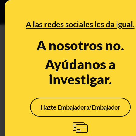
Grupos Ceuta
•
DESINFO
PREB
A las redes sociales les da igual.
DESINFO
A nosotros no.
El bulo de Tinder traspasa fro
de descuartizamiento a una c
Ayúdanos a
Reino Unido
investigar.
Publicado el
Sep 25, 2019, 7:30:52 PM
Hazte Embajadora/Embajador