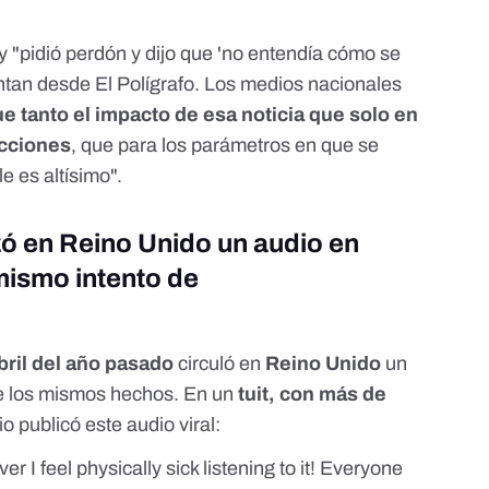
t y "pidió perdón y dijo que 'no entendía cómo se
uentan desde El Polígrafo. Los medios nacionales
ue tanto el impacto de esa noticia que solo en
acciones
, que para los parámetros en que se
e es altísimo".
zó en Reino Unido un audio en
mismo intento de
bril del año pasado
circuló en
Reino Unido
un
e los mismos hechos. En un
tuit, con más de
io publicó este audio viral:
er I feel physically sick listening to it! Everyone