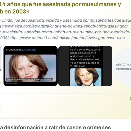
e 14 años que fue asesinada por musulmanes y
ab en 2003»
 Unido, fue secuestrada, violada y asesinada por musulmanes que lueg
ada-asesinada-y-servida-como-kebab-en-reino-unido-por-una-banda-de-
8/ https://www.antena3.com/noticias/mundo/investigan-caso-nina-
onvertida-carne-kebab_20250105677a7e59bc785b000171dae1.html
and 1 mo
element
la desinformación a raíz de casos o crímenes