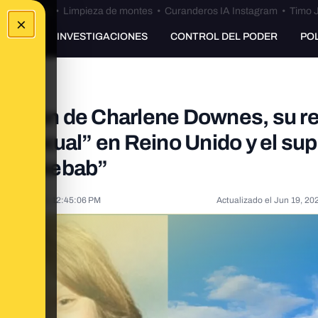
Bulos Ceuta
•
Limpieza de montes
•
Curanderos IA Instagram
•
Timo J
×
UNKING
INVESTIGACIONES
CONTROL DEL PODER
PO
rición de Charlene Downes, su re
n sexual” en Reino Unido y el su
e de kebab”
l
Jan 7, 2025, 12:45:06 PM
Actualizado el
Jun 19, 20