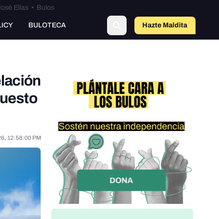
osé Elías
•
Bulos
o
LICY
BULOTECA
Hazte Maldit
a
lación
puesto
26, 12:58:00 PM