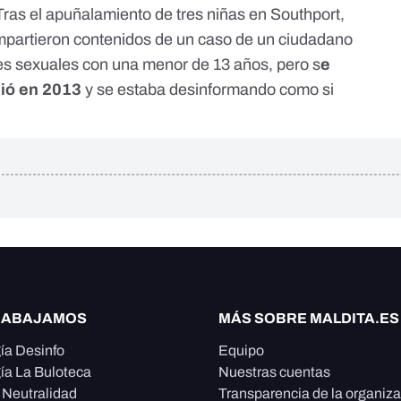
 Tras
el apuñalamiento de tres niñas en Southport
,
mpartieron contenidos de un caso de un ciudadano
s sexuales con una menor de 13 años
, pero s
e
dió en 2013
y se estaba desinformando como si
RABAJAMOS
MÁS SOBRE MALDITA.ES
ía Desinfo
Equipo
ía La Buloteca
Nuestras cuentas
e Neutralidad
Transparencia de la organiz