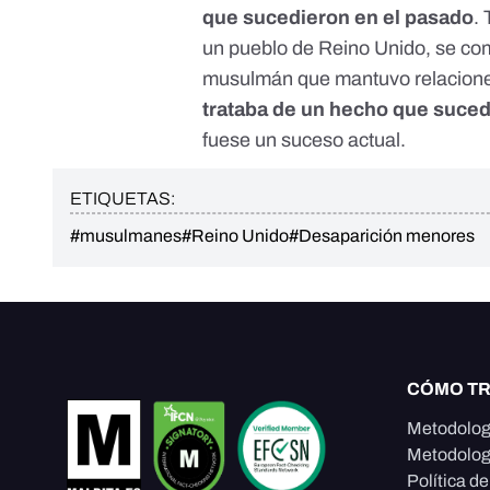
que sucedieron en el pasado
.
un pueblo de Reino Unido,
se co
musulmán que mantuvo relacione
trataba de un hecho que suce
fuese un suceso actual.
ETIQUETAS:
#musulmanes
#Reino Unido
#Desaparición menores
CÓMO T
Metodolog
Metodolog
Política d