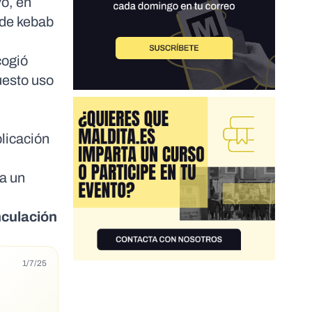
vo, en
 de kebab
cogió
uesto uso
blicación
a un
nculación
1/7/25