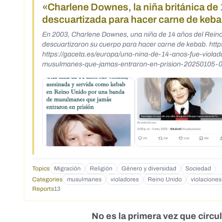
«Charlene Downes, la niña británica d
descuartizada para hacer carne de keb
En 2003, Charlene Downes, una niña de 14 años del Reino
descuartizaron su cuerpo para hacer carne de kebab. https://www.vice.com/es/article/charlene-downes-kebab-chica-asesinada/
https://gaceta.es/europa/una-nina-de-14-anos-fue-viol
musulmanes-que-jamas-entraron-en-prision-20250105-090
desaparecida-que-supuestamente-fue-descuartizada-c
Topics
Migración
Religión
Género y diversidad
Sociedad
Categories
musulmanes
violadores
Reino Unido
violaciones
Reports
13
No es la primera vez que circu