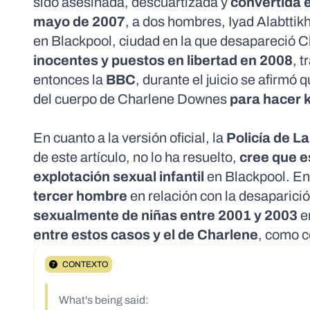
sido asesinada, descuartizada y
convertida 
mayo de 2007
, a dos hombres, Iyad Alabtti
en Blackpool, ciudad en la que desapareció 
inocentes y
puestos en libertad
en 2008
, 
entonces la
BBC
, durante el juicio se afirmó 
del cuerpo de Charlene Downes
para hacer 
En cuanto a la versión oficial, la
Policía de L
de este artículo, no lo ha resuelto,
cree que e
explotación sexual infantil
en Blackpool. En
tercer hombre
en relación con la desaparició
sexualmente de niñas entre 2001 y 2003
e
entre estos casos y el de Charlene
, como c
CONTEXTO
What's being said: