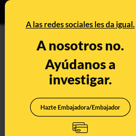
Grupos Ceuta
•
DESINFO
PREB
A las redes sociales les da igual.
DESINFO
CONTEXTO
A nosotros no.
Qué sabemos sobre la desapa
con las “bandas de explotació
Ayúdanos a
uso de su cuerpo como “carn
investigar.
Migración
Religión
Delitos
Publicado e
Hazte Embajadora/Embajador
CONTEXTO