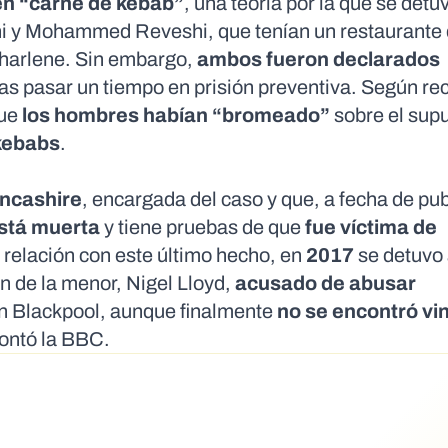
en “carne de kebab”
, una teoría por la que se detu
khi y Mohammed Reveshi, que tenían un restaurante
Charlene. Sin embargo,
ambos fueron declarados
tras pasar un tiempo en prisión preventiva. Según re
que
los hombres habían “bromeado”
sobre el sup
kebabs
.
ancashire
, encargada del caso y que, a fecha de pu
stá muerta
y tiene pruebas de que
fue víctima de
 relación con este último hecho, en
2017
se detuvo 
n de la menor, Nigel Lloyd,
acusado de abusar
n Blackpool, aunque finalmente
no se encontró vi
ontó la
BBC
.