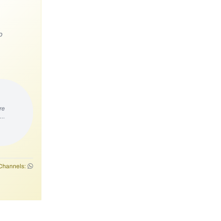
o
re
s…
Channels: