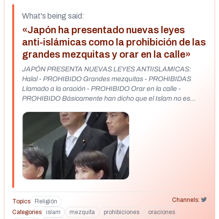
What's being said:
«Japón ha presentado nuevas leyes
anti-islámicas como la prohibición de las
grandes mezquitas y orar en la calle»
JAPÓN PRESENTA NUEVAS LEYES ANTIISLAMICAS:
Halal - PROHIBIDO Grandes mezquitas - PROHIBIDAS
Llamado a la oración - PROHIBIDO Orar en la calle -
PROHIBIDO Básicamente han dicho que el Islam no es
bienvenido en Japón.
https://x.com/isaacrrr7/status/2023148780842099075?
s=20
Channels:
Topics
Religión
Categories
islam
mezquita
prohibiciones
oraciones