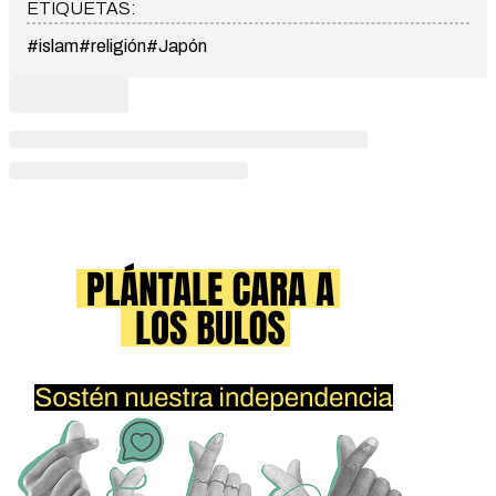
ETIQUETAS:
#islam
#religión
#Japón