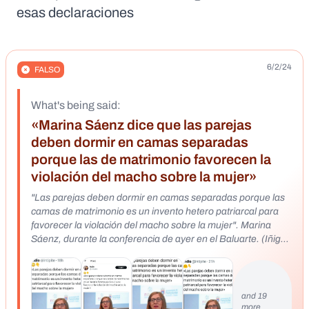
esas declaraciones
6/2/24
FALSO
What's being said:
«Marina Sáenz dice que las parejas
deben dormir en camas separadas
porque las de matrimonio favorecen la
violación del macho sobre la mujer»
"Las parejas deben dormir en camas separadas porque las
camas de matrimonio es un invento hetero patriarcal para
favorecer la violación del macho sobre la mujer". Marina
Sáenz, durante la conferencia de ayer en el Baluarte. (Iñigo
URIZ | FOKU) “Las parejas deben dormir en camas
separadas porque las camas dobles son un invento
heteropatriarcal para fomentar la violación de hombres
sobre mujeres”. Marina Echebarría Sáenz, catedrática de
and 19
more
derecho mercantil de la Universidad de Valladolid y activista