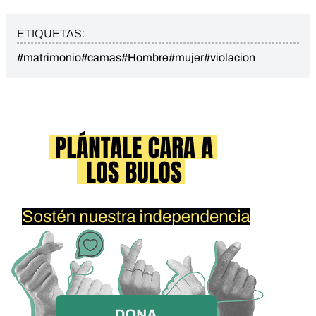
ETIQUETAS:
#matrimonio
#camas
#Hombre
#mujer
#violacion