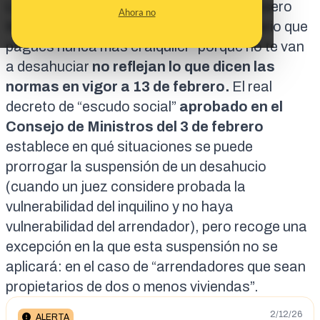
Los contenidos que afirman que “si tu casero
Ahora no
tiene 3 viviendas o más, ya no es necesario que
pagues nunca más el alquiler” porque no te van
a desahuciar
no reflejan lo que dicen las
normas en vigor a 13 de febrero.
El
real
decreto de “escudo social”
aprobado en el
Consejo de Ministros del 3 de febrero
establece
en qué situaciones se puede
prorrogar la suspensión de un desahucio
(cuando un juez considere probada la
vulnerabilidad del inquilino y no haya
vulnerabilidad del arrendador), pero recoge una
excepción en la que esta suspensión no se
aplicará: en el caso de “arrendadores que sean
propietarios de dos o menos viviendas”.
2/12/26
ALERTA