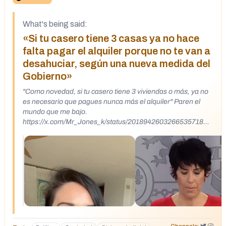
What's being said:
«Si tu casero tiene 3 casas ya no hace
falta pagar el alquiler porque no te van a
desahuciar, según una nueva medida del
Gobierno»
"Como novedad, si tu casero tiene 3 viviendas o más, ya no
es necesario que pagues nunca más el alquiler" Paren el
mundo que me bajo.
https://x.com/Mr_Jones_k/status/2018942603266535718
https://www.instagram.com/reel/DUVVz4ZiKbv/?
igsh=MTY3M2dlcjN1eWJjcQ%3D%3D