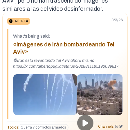
Aviv”, pero no han trascendido imágenes
similares a las del vídeo desinformador.
3/3/26
ALERTA
What's being said:
«Imágenes de Irán bombardeando Tel
Aviv»
🔴Irán está reventando Tel Aviv ahora mismo
https://x.com/albertopugilat/status/2028811185190039817
Channels:
Topics
Guerra y conflictos armados