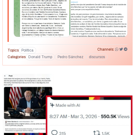
El líder del Partido Socialista Obrero. Ese es el nombre real.
Partido Socialista Obrero. Suena a algo de la Unión
Soviética. Y básicamente lo es. Y bajo este hombre, España
es una nación en decadencia. Totalmente en decadencia. Y
la gente lo sabe. Todo el mundo lo sabe. Porque eso es lo
que hace el socialismo. Siempre. Cada vez. Miras a
Venezuela… destruida. Cuba… destruida. Argentina fue
destruida hasta que llegó Milei e hizo un trabajo fantástico,
Channels:
Topics
Política
un trabajo tremendo desmontándolo todo. Y ahora España.
Categories
Donald Trump
Pedro Sánchez
discursos
Van por el mismo camino. Exactamente el mismo camino. Y
nadie en los medios falsos quiere hablar de ello porque
aman el socialismo. Creen que es maravilloso. No es
maravilloso. Es un desastre. Siempre lo ha sido, siempre lo
será. Nosotros protegemos a España. Les damos
seguridad. Les damos el paraguas… el gran y hermoso
paraguas nuclear… y dependen de nosotros para su propia
existencia, francamente. Sin nosotros, no tienen nada. Y en
la cumbre de la OTAN dijimos, muy claramente, con mucha
firmeza: “Tienen que pagar el 5%”. Que sigue siendo nada
comparado con lo que gastamos nosotros. Mucho menos
que nada, en realidad. Billones y billones de dólares que
gastamos manteniendo el mundo seguro. Y Pedro Sánchez