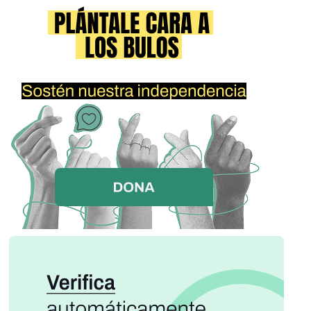
Listos para proteger la civilización, básicamente. Y Pedro
Sánchez llama y dice: “No pueden volar”. ¡Bloquea los
aviones! ¡Nuestros aviones! Embarga el combustible. Los
pilotos… valientes, increíbles jóvenes hombres y mujeres…
tienen que apagar los motores, recogerlo todo y volar hasta
Alemania solo para hacer su trabajo. Solo para hacer
aquello para lo que fueron entrenados. ¿Por qué? Porque
Pedro quería proteger a los ayatolás. Los socialistas
protegen a los socialistas. Eso es lo que hacen. Se cubren
entre ellos. Y por cierto, el Líder Supremo… ya no tan
supremo, ¿verdad? Ya no tan supremo. Murió como un
perro. Un cobarde total. No estaba seguro de si debía decir
eso… pero es verdad. Está muerto. Y Pedro intentó
protegerlo. Intentó cubrirlo. Es una vergüenza. De verdad lo
es. Una vergüenza total y absoluta. Líderes extranjeros… y
no diré quiénes, nunca lo hago… me llamaron. Los líderes
más importantes del mundo. Gente muy poderosa. Y me
decían: “Señor, ¿qué está pasando con España? Los
socialistas lo están arruinando todo”. No pueden creerlo.
Nadie puede creerlo. Así que lo apartaron. Completamente
apartado. Sacaron a Sánchez del Grupo de Washington. Lo
echaron. “Fuera”. Desaparecido. Nunca he visto nada igual.
Nadie lo ha visto.