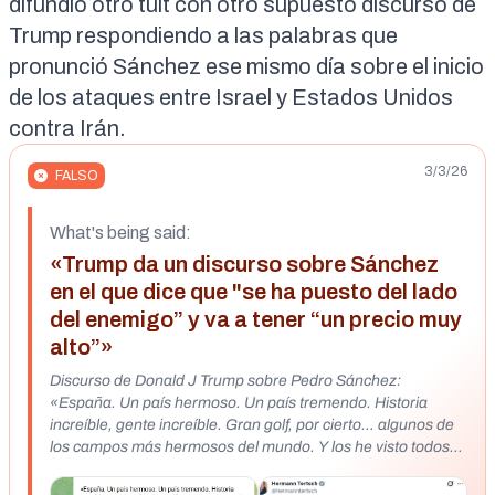
difundió otro tuit con otro supuesto discurso de
Trump respondiendo a las palabras que
pronunció Sánchez ese mismo día sobre el inicio
de los ataques entre Israel y Estados Unidos
contra Irán.
3/3/26
FALSO
What's being said:
«Trump da un discurso sobre Sánchez
en el que dice que "se ha puesto del lado
del enemigo” y va a tener “un precio muy
alto”»
Discurso de Donald J Trump sobre Pedro Sánchez:
«España. Un país hermoso. Un país tremendo. Historia
increíble, gente increíble. Gran golf, por cierto… algunos de
los campos más hermosos del mundo. Y los he visto todos.
Pero ahora mismo, bajo Pedro Sánchez… un socialista, por
cierto. Mucha gente no lo sabe. Es un socialista de verdad.