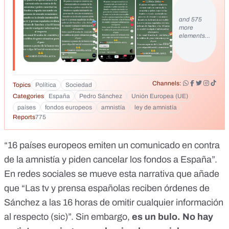
grave situacion para el pais. - Estamos a punto de la banca
rota por culpa del social-comunismo
and 575
more
elements…
Channels:
Topics
Política
Sociedad
Categories
España
Pedro Sánchez
Unión Europea (UE)
países
fondos europeos
amnistía
ley de amnistía
Reports
775
“16 países europeos emiten un comunicado en contra
de la amnistía y piden cancelar los fondos a España”.
En redes sociales
se mueve esta
narrativa que
añade
que
“Las tv y prensa españolas reciben órdenes de
Sánchez a las 16 horas de omitir cualquier información
al respecto (sic)”. Sin embargo,
es un bulo. No hay