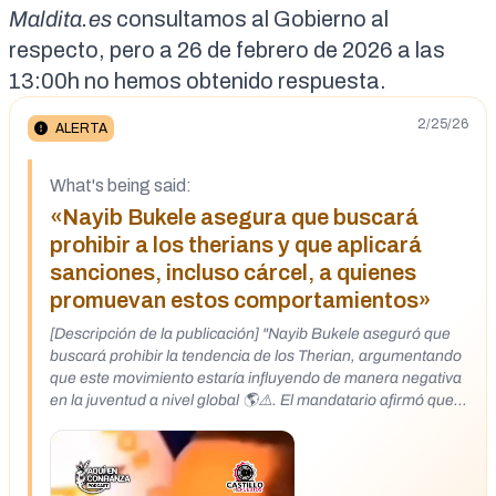
Maldita.es
consultamos al Gobierno al
respecto, pero a 26 de febrero de 2026 a las
13:00h no hemos obtenido respuesta.
2/25/26
ALERTA
What's being said:
«Nayib Bukele asegura que buscará
prohibir a los therians y que aplicará
sanciones, incluso cárcel, a quienes
promuevan estos comportamientos»
[Descripción de la publicación] "Nayib Bukele aseguró que
buscará prohibir la tendencia de los Therian, argumentando
que este movimiento estaría influyendo de manera negativa
en la juventud a nivel global 🌎⚠️. El mandatario afirmó que
quiere poner fin a estas prácticas e incluso advirtió que
podrían aplicarse sanciones, incluyendo cárcel, a quienes
promuevan este tipo de comportamientos 🚨."
https://www.instagram.com/reel/DVFEbSFjsuO/?