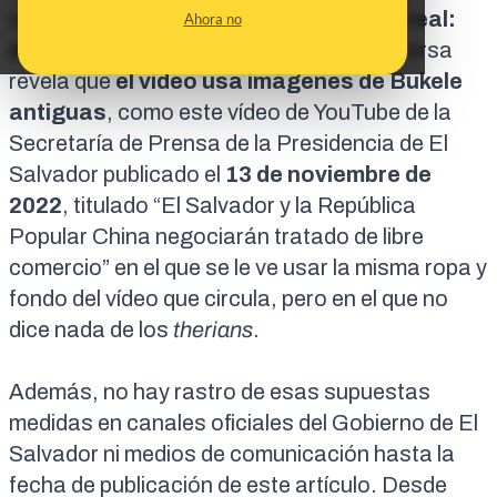
especial” para encerrarlos en ella
no es real:
Ahora no
está manipulado
. Una búsqueda en inversa
revela que
el vídeo usa imágenes de Bukele
antiguas
, como este vídeo de YouTube de la
Secretaría de Prensa de la Presidencia de El
Salvador publicado el
13 de noviembre de
2022
, titulado “
El Salvador y la República
Popular China negociarán tratado de libre
comercio
” en el que se le ve usar la misma ropa y
fondo del vídeo que circula, pero en el que no
dice nada de los
therians
.
Además, no hay rastro de esas supuestas
medidas en canales oficiales del Gobierno de El
Salvador ni medios de comunicación hasta la
fecha de publicación de este artículo. Desde