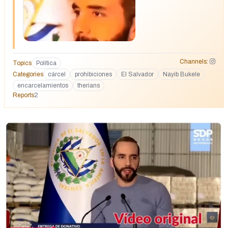
igsh=ZndtenRraXByZDdh
Channels:
Topics
Política
Categories
cárcel
prohibiciones
El Salvador
Nayib Bukele
encarcelamientos
therians
Reports
2