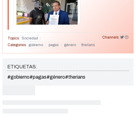
Channels:
Topics
Sociedad
Categories
gobierno
pagas
género
therians
ETIQUETAS:
#gobierno
#pagas
#género
#therians