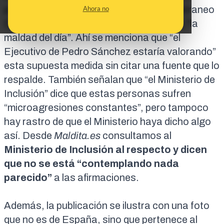
proviene de una publicación de
El Mediterraneo
Ahora no
Digital
en su sección de “
humor” llamada “la
maldad del día
”. Ahí se menciona que “el
Ejecutivo de Pedro Sánchez estaría valorando”
esta supuesta medida sin citar una fuente que lo
respalde. También señalan que “el Ministerio de
Inclusión” dice que estas personas sufren
“microagresiones constantes”, pero tampoco
hay rastro de que el Ministerio haya dicho algo
así. Desde
Maldita.es
consultamos al
Ministerio de Inclusión al respecto y dicen
que no se está “contemplando nada
parecido”
a las afirmaciones.
Además, la publicación se ilustra con una foto
que no es de España, sino que pertenece al