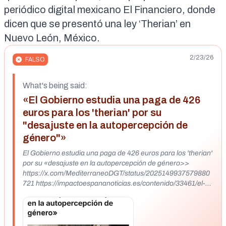
periódico digital mexicano
El Financiero
, donde
dicen que se presentó una ley ‘Therian’ en
Nuevo León, México.
2/23/26
FALSO
What's being said:
«El Gobierno estudia una paga de 426
euros para los 'therian' por su
"desajuste en la autopercepción de
género"»
El Gobierno estudia una paga de 426 euros para los 'therian'
por su «desajuste en la autopercepción de género>>
https://x.com/MediterraneoDGT/status/2025149937579880
721 https://impactoespananoticias.es/contenido/33461/el-
gobierno-estudia-una-paga-de-426-euros-para-los-therian-
por-su-desajuste-en-l
https://x.com/GatunaGuerrera/status/202516811218251002
4