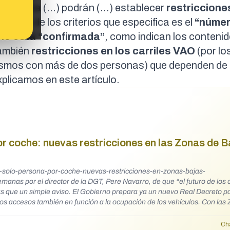
etencia (...) podrán (...) establecer
restriccione
 y uno de los criterios que especifica es el
“númer
no está “confirmada”
, como indican los conteni
también
restricciones en los carriles VAO
(por lo
rismos con más de dos personas) que dependen de 
explicamos en
este artículo
.
or coche: nuevas restricciones en las Zonas de B
ar-solo-persona-por-coche-nuevas-restricciones-en-zonas-bajas-
s que un simple aviso. El Gobierno prepara ya un nuevo Real Decreto p
os también en función a la ocupación de los vehículos. Con las Zonas de
itivamente los centros de las ciudades al tráfico. De eso ya no va qued
ades con áreas ya con restricciones, las limitaciones a la circulación 
Ch