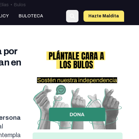
Elías
•
Bulos
LICY
BULOTECA
Hazte Maldit
a
a por
an en
persona
al
ntempla