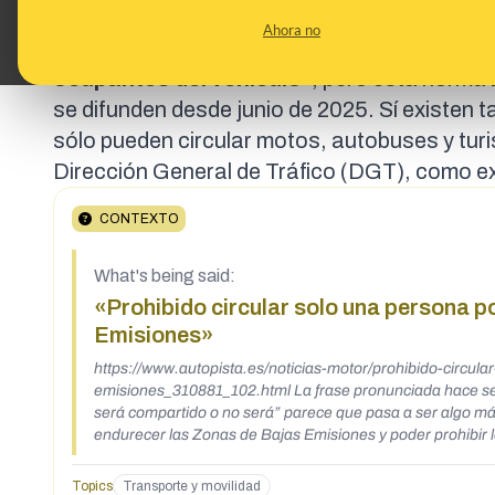
que
“las autoridades municipales
con comp
Ahora no
acceso
de vehículos a zonas, vías o tramos”,
ocupantes del vehículo”
, pero esta norma
se difunden desde
junio de 2025
. Sí existen 
sólo pueden circular motos, autobuses y tu
Dirección General de Tráfico (DGT), como 
CONTEXTO
What's being said:
«Prohibido circular solo una persona p
Emisiones»
https://www.autopista.es/noticias-motor/prohibido-circul
emisiones_310881_102.html La frase pronunciada hace semanas por el director de la DGT, Pere Navarro, de que “el futuro de los coches
será compartido o no será” parece que pasa a ser algo má
endurecer las Zonas de Bajas Emisiones y poder prohibir los acces
Bajas Emisiones el Gobierno se ha propuesta blindar defin
A medida que poco a poco van confirmándose nuevas localid
Topics
Transporte y movilidad