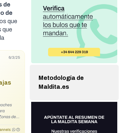
s de
o de
dos que
s que
la
6/3/25
Metodología de
ajas
Maldita.es
ara
ando dudas.
van
annels: