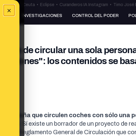
uta
•
Bulos Ceuta
•
Eclipse
•
Curanderos IA Instagram
•
Timo José 
×
NKING
INVESTIGACIONES
CONTROL DEL PODER
PO
ción de circular una sola person
Emisiones": los contenidos se bas
gor
 en España que circulen coches con sólo una 
s (ZBE)
. Sí existe un
borrador de un proyecto de re
ZBE y el Reglamento General de Circulación
que co