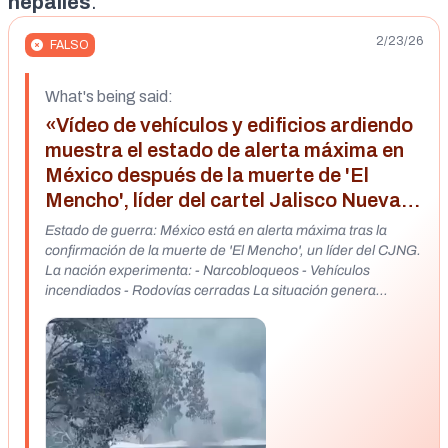
nepalíes
.
2/23/26
FALSO
What's being said:
«Vídeo de vehículos y edificios ardiendo
muestra el estado de alerta máxima en
México después de la muerte de 'El
Mencho', líder del cartel Jalisco Nueva
Generación»
Estado de guerra: México está en alerta máxima tras la
confirmación de la muerte de 'El Mencho', un líder del CJNG.
La nación experimenta: - Narcobloqueos - Vehículos
incendiados - Rodovías cerradas La situación genera
preguntas sobre el futuro del narcotráfico en la región.
#Mexico
https://x.com/cristiancrespoj/status/2025764696431718448
?s=20