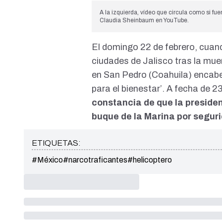
A la izquierda, vídeo que circula como si fue
Claudia Sheinbaum en YouTube.
El domingo 22 de febrero, cuan
ciudades de Jalisco tras la mu
en San Pedro
(Coahuila) encab
para el bienestar’. A fecha de 2
constancia de que la preside
buque de la Marina por segur
ETIQUETAS:
#México
#narcotraficantes
#helicoptero