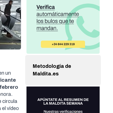
Metodología de
en un
Maldita.es
ficante
 febrero
onora.
 circula
 el vídeo