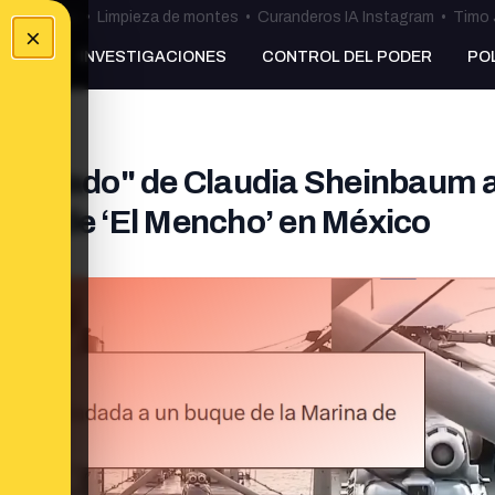
ulos Ceuta
•
Limpieza de montes
•
Curanderos IA Instagram
•
Timo 
×
NKING
INVESTIGACIONES
CONTROL DEL PODER
PO
"traslado" de Claudia Sheinbaum 
erte de ‘El Mencho’ en México