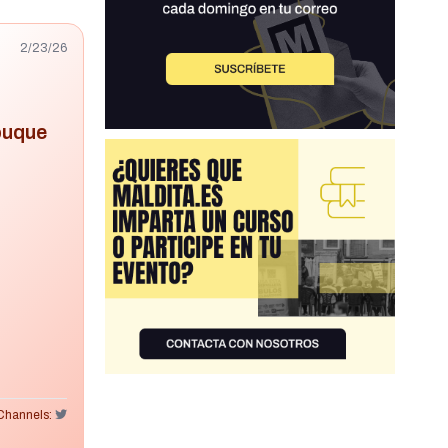
2/23/26
buque
Channels: