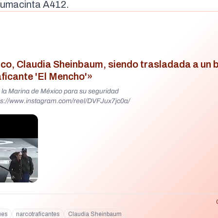
 Usumacinta A412.
ico, Claudia Sheinbaum, siendo trasladada a un 
aficante 'El Mencho'»
 la Marina de México para su seguridad
s://www.instagram.com/reel/DVFJux7jc0a/
ues
narcotraficantes
Claudia Sheinbaum