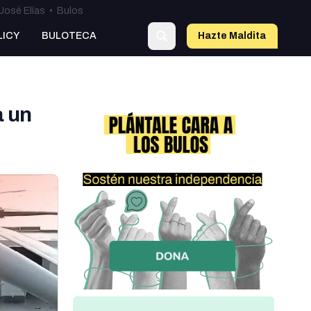
José Elías
•
Bulos
o
LICY
BULOTECA
Hazte Maldit
a
a un