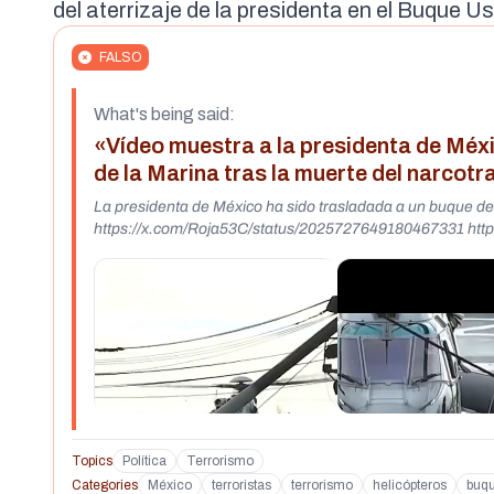
del aterrizaje de la presidenta en el Buque
FALSO
What's being said:
«Vídeo muestra a la presidenta de Méx
de la Marina tras la muerte del narcotr
La presidenta de México ha sido trasladada a un buque de
https://x.com/Roja53C/status/2025727649180467331 http
Topics
Política
Terrorismo
Categories
México
terroristas
terrorismo
helicópteros
buq