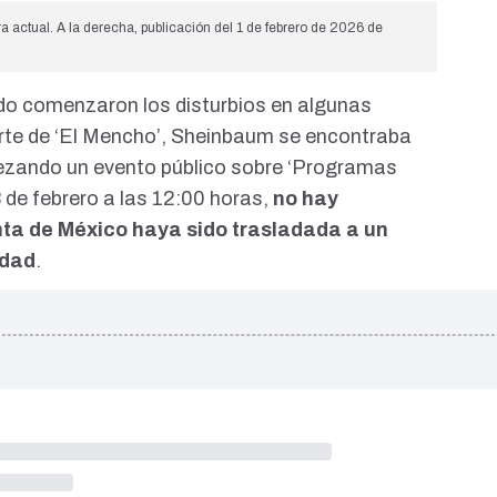
ra actual. A la derecha, publicación del 1 de febrero de 2026 de
do comenzaron los disturbios en algunas
erte de ‘El Mencho’, Sheinbaum
se encontraba
ezando un evento público sobre ‘Programas
3 de febrero a las 12:00 horas,
no hay
nta de México haya sido trasladada a un
idad
.