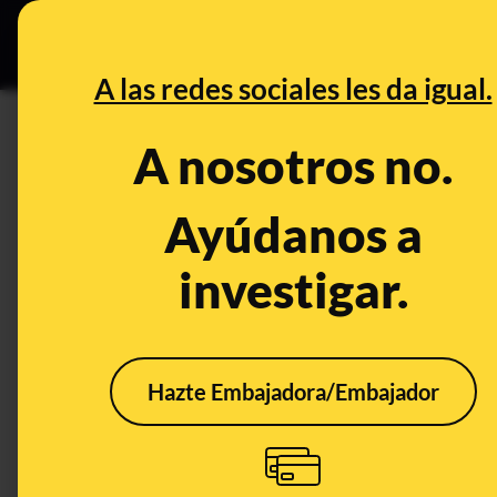
Grupos Ceuta
•
B
DESINFO
PREBU
A las redes sociales les da igual.
DESINFO
FALSO
A nosotros no.
No, este vídeo no muestra el 
buque de la Marina tras la mu
Ayúdanos a
investigar.
Publicado el
Feb 23, 2026, 1:08:21 PM
FALSO
Hazte Embajadora/Embajador