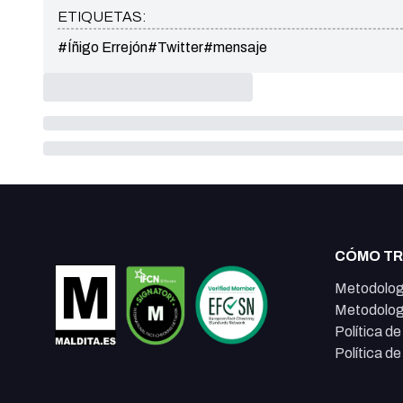
ETIQUETAS:
#Íñigo Errejón
#Twitter
#mensaje
CÓMO T
Metodolog
Metodolog
Política d
Política d