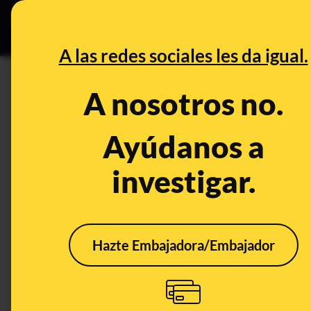
Grupos Ceuta
•
B
DESINFO
PREBU
A las redes sociales les da igual.
DESINFO
VERDADERO
A nosotros no.
Es cierto que Elisa Mouliaá p
calificando de "karma" la mue
Ayúdanos a
investigar.
Publicado el
Feb 13, 2026, 10:39:30 AM
VERDADERO
Hazte Embajadora/Embajador