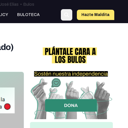
José Elías
•
Bulos
LICY
BULOTECA
Hazte Maldit
a
ado)