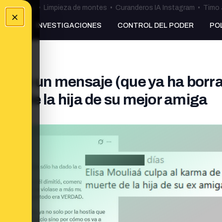
ulos Ceuta
•
Limpieza de montes
•
Curanderos IA Instagram
•
Timo 
×
NKING
INVESTIGACIONES
CONTROL DEL PODER
PO
ublicó un mensaje (que ya ha borr
rte de la hija de su mejor amiga