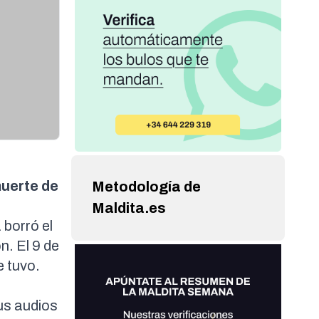
muerte de
Metodología de
Maldita.es
 borró el
n. El
9 de
e tuvo.
r
sus audios