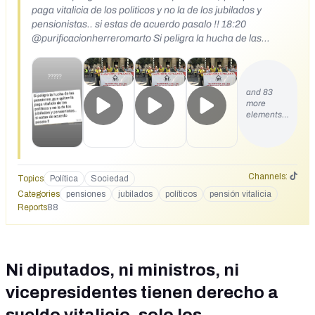
paga vitalicia de los politicos y no la de los jubilados y
pensionistas.. si estas de acuerdo pasalo !! 18:20
@purificacionherreromarto Si peligra la hucha de las
pensiones,que quiten la paga vitalicia de los politicos
and 83
more
elements…
Channels:
Topics
Política
Sociedad
Categories
pensiones
jubilados
políticos
pensión vitalicia
Reports
88
Ni diputados, ni ministros, ni
vicepresidentes tienen derecho a
sueldo vitalicio, solo los