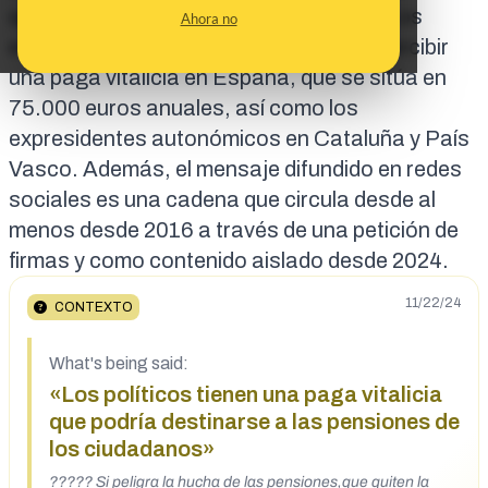
quien ya las percibía sigue haciéndolo. Los
Ahora no
expresidentes del Gobierno sí
pueden percibir
una paga vitalicia en España
, que se sitúa en
75.000 euros anuales, así como los
expresidentes autonómicos en Cataluña y País
Vasco. Además, el mensaje difundido en redes
sociales es una cadena que circula desde al
menos desde
2016 a través de una petición de
firmas
y como contenido aislado desde 2024.
11/22/24
CONTEXTO
What's being said:
«Los políticos tienen una paga vitalicia
que podría destinarse a las pensiones de
los ciudadanos»
????? Si peligra la hucha de las pensiones,que quiten la