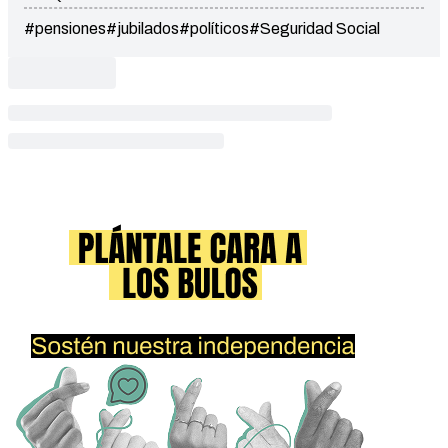
#pensiones
#jubilados
#políticos
#Seguridad Social