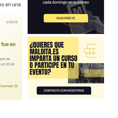
nes en una
1/26/26
 fue en
 que se
 el 10 de
Channels: