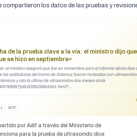
se compartieron los datos de las pruebas y revisio
a de la prueba clave a la vía: el ministro dijo que
que se hizo en septiembre»
vía: el ministro aseguró que fue en noviembre pero el informe oficial dice
ue las soldaduras del tramo de Adamuz fueron revisadas con ultrasonidos
námicos y cita la última de ultrasonidos dos meses atrás
6/69768987fc6c830b298b45b1.html?
witter#Echobox=1769410335
uz
ADIF
rtido por Adif a través del Ministerio de
nciona para la prueba de ultrasonido dice