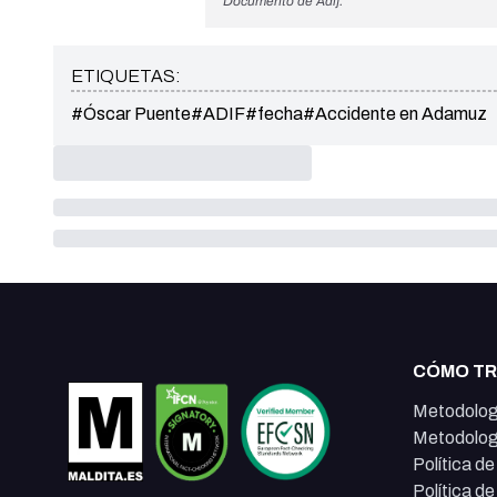
Documento de Adif.
ETIQUETAS:
#Óscar Puente
#ADIF
#fecha
#Accidente en Adamuz
CÓMO T
Metodolog
Metodolog
Política d
Política d