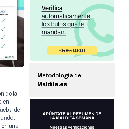
Metodología de
Maldita.es
n de la
o en
rueba de
 Mundo,
, en una