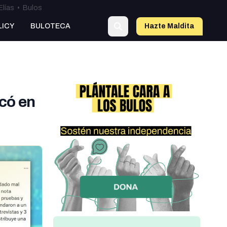
Elías
•
Bulos
LICY
BULOTECA
Hazte Maldit
a
icó en