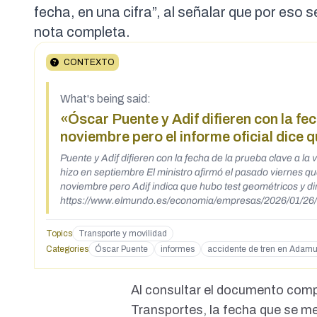
fecha, en una cifra”, al señalar que por eso 
nota completa.
CONTEXTO
What's being said:
«Óscar Puente y Adif difieren con la fech
noviembre pero el informe oficial dice 
Puente y Adif difieren con la fecha de la prueba clave a la 
hizo en septiembre El ministro afirmó el pasado viernes q
noviembre pero Adif indica que hubo test geométricos y di
https://www.elmundo.es/economia/empresas/2026/01/2
utm_term=Autofeed&utm_medium=Social&utm_source=T
Topics
Transporte y movilidad
Categories
Óscar Puente
informes
accidente de tren en Adam
Al consultar el
documento
compa
Transportes, la fecha que se me