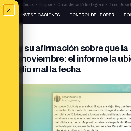
uta
•
Bulos Ceuta
•
Eclipse
•
Curanderos IA Instagram
•
Timo José 
×
NKING
INVESTIGACIONES
CONTROL DEL PODER
PO
te y su afirmación sobre que la
ue en noviembre: el informe la ub
 que dio mal la fecha