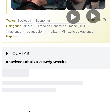
Channels:
Topics
Sociedad
Economía
Categories
dinero
Dirección General de Tráfico (DGT)
hacienda
recaudación
multas
Ministerio de Hacienda
Reports
6
ETIQUETAS:
#hacienda
#baliza v16
#dgt
#multa