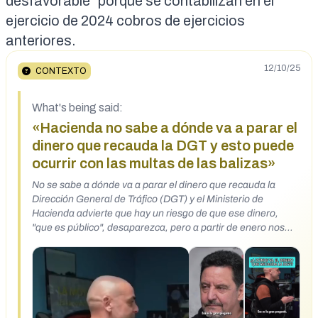
desfavorable
” porque se contabilizan en el
ejercicio de 2024 cobros de ejercicios
anteriores.
12/10/25
CONTEXTO
What's being said:
«Hacienda no sabe a dónde va a parar el
dinero que recauda la DGT y esto puede
ocurrir con las multas de las balizas»
No se sabe a dónde va a parar el dinero que recauda la
Dirección General de Tráfico (DGT) y el Ministerio de
Hacienda advierte que hay un riesgo de que ese dinero,
"que es público", desaparezca, pero a partir de enero nos
multarán con 200€ por no llevar la baliza V16.
https://www.instagram.com/reel/DSCeGyGDEIk/