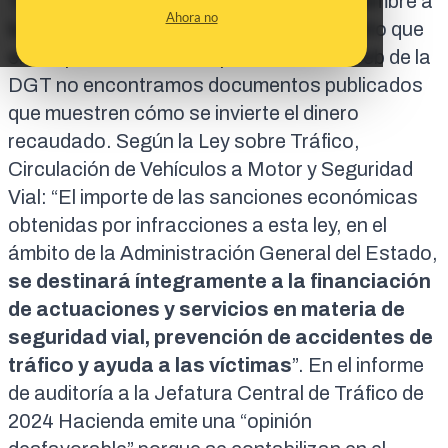
También hemos consultado el 16 de diciembre a
Ahora no
la DGT y esperamos su respuesta, puesto que
en el
apartado de Transparencia de la web de la
DGT
no encontramos documentos publicados
que muestren cómo se invierte el dinero
recaudado. Según la
Ley sobre Tráfico,
Circulación de Vehículos a Motor y Seguridad
Vial
: “El importe de las sanciones económicas
obtenidas por infracciones a esta ley, en el
ámbito de la Administración General del Estado,
se
destinará
íntegramente a la financiación
de actuaciones y servicios en materia de
seguridad vial, prevención de accidentes de
tráfico y ayuda a las víctimas
”. En el informe
de
auditoría a la Jefatura Central de Tráfico
de
2024 Hacienda emite una “
opinión