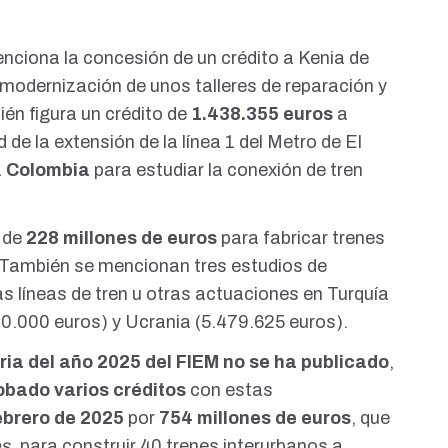
enciona la concesión de un
crédito
a Kenia de
 modernización de unos talleres de reparación y
én figura un crédito de
1.438.355 euros
a
d de la extensión de la línea 1 del Metro de El
a
Colombia
para estudiar la conexión de tren
o de
228 millones de euros
para fabricar trenes
 También se mencionan tres estudios de
ras líneas de tren u otras actuaciones en Turquía
10.000 euros
) y Ucrania (
5.479.625 euros
).
ia del año 2025 del FIEM no se ha publicado
,
obado varios créditos
con estas
ebrero de 2025
por
754 millones de euros
, que
es
, para construir
40 trenes interurbanos
a