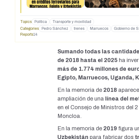
Topics
Política
Transporte y movilidad
Categories
Pedro Sánchez
trenes
Marruecos
Gobierno de 
Reports
14
Sumando todas las cantidad
de 2018 hasta el 2025
ha inver
más de 1.774 millones de eur
Egipto, Marruecos, Uganda, K
En la memoria de
2018
aparece
ampliación de una
línea del m
en el
Consejo de Ministros del 2
Moncloa.
En la
memoria de
2019
figura 
Uzbekistán
para fabricar dos
t