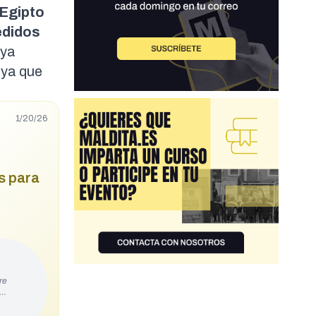
 Egipto
edidos
 ya
 ya que
1/20/26
s para
re
s…