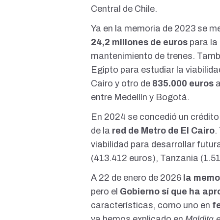
Central de Chile.
Ya en la memoria de 2023 se m
24,2 millones de euros
para la
mantenimiento de trenes. Tambi
Egipto para estudiar la viabilida
Cairo y otro de
835.000 euros
entre Medellín y Bogotá.
En 2024 se concedió un crédit
de la
red de Metro de El Cairo
.
viabilidad para desarrollar futu
(
413.412 euros
), Tanzania (
1.5
A 22 de enero de 2026
la memor
pero el
Gobierno sí que ha apr
características, como uno en
f
ya hemos explicado
en
Maldita.