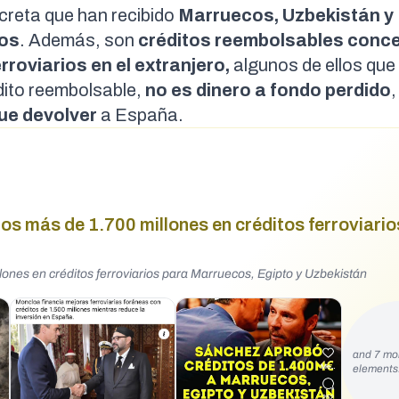
ncreta que han recibido
Marruecos, Uzbekistán y
ros
. Además, son
créditos reembolsables conc
rroviarios en el extranjero,
algunos de ellos que
édito reembolsable,
no es dinero a fondo perdido
,
que devolver
a España.
s más de 1.700 millones en créditos ferroviario
ones en créditos ferroviarios para Marruecos, Egipto y Uzbekistán
and 7 mo
element