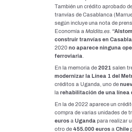
También un
crédito aprobado d
tranvías de Casablanca (Marru
según incluye una
nota de pren
Economía a
Maldita.es
.
“Alstom
construir tranvías en Casabl
2020
no aparece ninguna oper
ferroviaria
.
En la memoria de
2021
salen tr
modernizar la Línea 1 del Metr
créditos a Uganda, uno de
nuev
la
rehabilitación de una línea 
En la de 2022 aparece un
crédi
compra de varias unidades de
t
euros
a
Uganda
para realizar 
otro de
455.000
euros
a
Chile
p