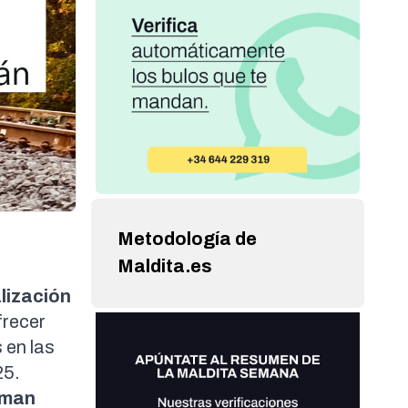
Metodología de
Maldita.es
lización
frecer
 en las
25.
man