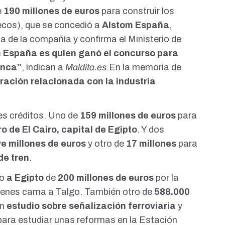
e
190 millones de euros
para construir los
ecos), que se concedió a
Alstom España
,
sa de la compañía
y confirma el Ministerio de
 España es quien ganó el concurso para
anca”
, indican a
Maldita.es
.En la
memoria de
ación relacionada con la industria
es créditos. Uno de
159 millones de euros
para
o de El Cairo, capital de Egipto
. Y dos
e millones de euros
y otro de
17 millones
para
de tren
.
to
a Egipto
de
200 millones de euros
por la
renes cama
a Talgo. También otro de
588.000
un
estudio sobre señalización ferroviaria
y
ara estudiar unas reformas en la Estación