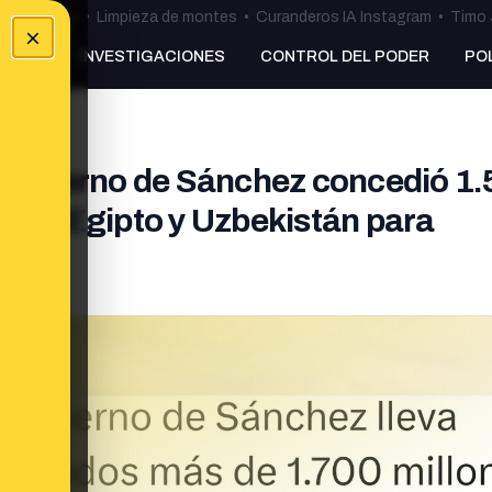
ulos Ceuta
•
Limpieza de montes
•
Curanderos IA Instagram
•
Timo 
×
NKING
INVESTIGACIONES
CONTROL DEL PODER
PO
l Gobierno de Sánchez concedió 1
cos, Egipto y Uzbekistán para