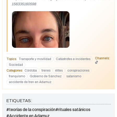
156335160598
Channels:
Topics
Transporte y movilidad
Catástrofes e incidentes
Sociedad
Categories
Córdoba
trenes
élites
conspiraciones
franquismo
Gobierno de Sánchez
satanismo
accidente de tren en Adamuz
ETIQUETAS:
#teorías de la conspiración
#rituales satánicos
#Accidente en Adamuz