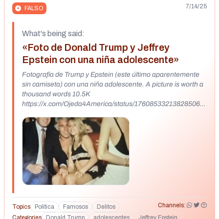
7/14/25
FALSO
What's being said:
«Foto de Donald Trump y Jeffrey
Epstein con una niña adolescente»
Fotografía de Trump y Epstein (este último aparentemente
sin camiseta) con una niña adolescente. A picture is worth a
thousand words 10.5K
https://x.com/Ojeda4America/status/176085332138285067
3
https://www.reddit.com/r/pics/comments/1ghd9hq/trump_an
d_epstein_with_a_14_year_old_girl/
https://x.com/QuestoyQueLotro/status/19444761806204071
03
https://x.com/Orlando71156528/status/1943478135258792
012
https://www.threads.com/@jeden_starbay/post/C9FWTcisO
1V/trump-married-at-the-time-at-a-party-with-his-hand-on-
the-leg-of-a-16-year-old-c
Channels:
Topics
Política
Famosos
Delitos
Categories
Donald Trump
adolescentes
Jeffrey Epstein