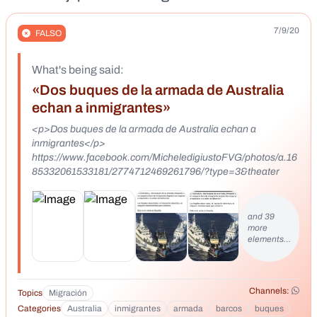
7/9/20
FALSO
What's being said:
«Dos buques de la armada de Australia
echan a inmigrantes»
<p>Dos buques de la armada de Australia echan a
inmigrantes</p>
https://www.facebook.com/MicheledigiustoFVG/photos/a.16
85332061533181/2774712469261796/?type=3&theater
and 39
more
elements…
Channels:
Topics
Migración
Categories
Australia
inmigrantes
armada
barcos
buques