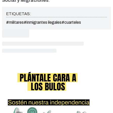
Social y Migraciones
.
ETIQUETAS:
#militares
#inmigrantes ilegales
#cuarteles