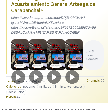
Acuartelamiento General Arteaga de
Carabanchel»
https://www.instagram.com/reel/DPjBp2MiMl4/?
igsh=MWpzdDE4dmtuNXRseA==
https://x.com/BetaniaTv/status/1976272444185870456
DESALOJAN A MILITARES PARA ACOGER
INMIGRANTES Desalojo en marcha: Defensa ordena a
decenas de soldados abandonar el cuartel General Arteaga
(Carabanchel, Madrid) antes del 15 de diciembre para alojar
and 6
a inmigrantes. Sin alternativa clara ni ayudas. Los que
more
defienden el país, buscando piso en Idealista.
elements…
Channels:
Topics
Política
Migración
Categories
gobierno
militares
inmigrantes ilegales
desahucios
Reports
21