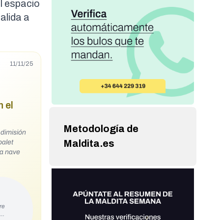
l espacio
alida a
11/11/25
 el
Metodología de
 dimisión
Maldita.es
palet
la nave
re
s…