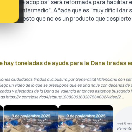
restos de acopios” será reformada para habilitar e
n punto intermedio”. Añade que es “muy difícil dar s
ólico, puesto que no es un producto que despierte
 hay toneladas de ayuda para la Dana tiradas en
ciones ciudadanas tiradas a la basura por Generalitat Valenciana con set
legó un vídeo de lo que se presupone que es una nave con decenas de 
ficados y afectados de la Dana de Valencia entonces estamos buscando 
video/2
73?t=eLMk-vcumAwEk02uvmWW-Q&s=08
5508507926
and 5 mo
element