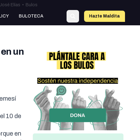
José Elías
•
Bulos
LICY
BULOTECA
Hazte Maldit
a
 en un
gemesí
el 10 de
,
orque en