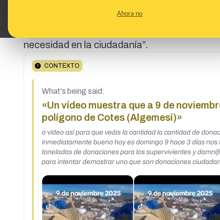
la instalación donde se “almacenaban estos 
Ahora no
a servicios públicos y los han “trasladado a u
materiales como mascarillas y gel hidroalcoh
necesidad en la ciudadanía”.
CONTEXTO
What's being said:
«Un vídeo muestra que a 9 de noviembre
polígono de Cotes (Algemesí)»
o vídeo así para que veáis la cantidad la cantidad de dona
inmediatamente bueno hoy es domingo 9 hace 3 días nos l
toneladas de donaciones para los supervivientes y damni
para intentar demostrar uno que son donaciones ciudadanas https://x.com/josevico4/status/1988200163387564082/
https://x.com/josevico4/status/19876195220067167
https://www.tiktok.com/@anaisabelfoc/video/757081537