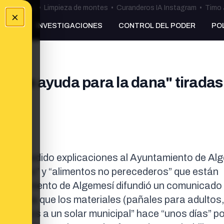
ulos Ceuta
•
Limpieza de montes
•
Curanderos IA Instagram
•
Timo 
×
NKING
INVESTIGACIONES
CONTROL DEL PODER
PO
s de ayuda para la dana" tiradas
k
y ha pedido explicaciones al Ayuntamiento de Al
, “pañales” y “alimentos no perecederos” que están
Ayuntamiento de Algemesí difundió un
comunicado
y afirma que los materiales (pañales para adultos
rasladados a un solar municipal” hace “unos días” p