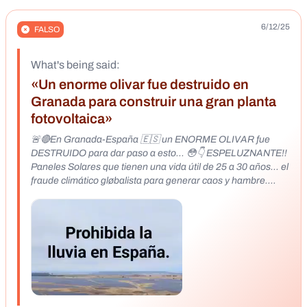
6/12/25
FALSO
What's being said:
«Un enorme olivar fue destruido en
Granada para construir una gran planta
fotovoltaica»
🚨🔴En Granada-España 🇪🇸 un ENORME OLIVAR fue
DESTRUIDO para dar paso a esto... 😳👇 ESPELUZNANTE!!
Paneles Solares que tienen una vida útil de 25 a 30 años... el
fraude climático gløbalista para generar caos y hambre.
Expropiación de tierras de agricultura para los parques
fotovoltaicos, como parte de un plan gløbalista. ESCASEZ
DEL ACEITE DE OLIVA ... Terrørismo climático⚠️ ⚠️Y lo más
ESPELUZNANTE de todo esto, es el impulso que se está
realizando de esta agenda criminal por parte de los políticos
vendidos ⚔️🔥 Un olivar destruido en granada para dar paso
a esto. Haz correr la voz para que no suceda también en
Jaén.
https://x.com/LaEtxebarria/status/1920106798503039455