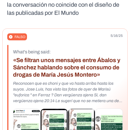
la conversación no coincide con el diseño de
las publicadas por El Mundo
5/16/25
FALSO
What's being said:
«Se filtran unos mensajes entre Ábalos y
Sánchez hablando sobre el consumo de
drogas de María Jesús Montero»
Reconocen que es choni y que va hasta arriba hasta los
suyos. Jose Luis, has visto las fotos de ayer de Marisú
"euforica " en Ferraz ? Dan vergüenza ajena Sí, dan
vergüenza ajena 20:14 Le sugerí que no se metiera una de
palmo antes de salir, por lo visto no pudo resistirlo, jajajaja
20:18 Podrías pegarle un toque antes de que se la vaya de
las manos y se nos eche encima la prensa facha 20:20 Sin
problema, hablo con ella no sea que pase de ser Marisú a
ser La Chusa jajajaja EL MUNDO 20:22