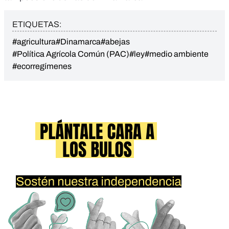
ETIQUETAS:
#agricultura
#Dinamarca
#abejas
#Política Agrícola Común (PAC)
#ley
#medio ambiente
#ecorregímenes