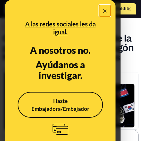
×
Hazte Maldit
o
Abrir menú
A las redes sociales les da
DESINFO
igual.
Cuidado con esta imagen de la
península ibérica: en el apagón
A nosotros no.
NO se fue la luz en Baleares
Ayúdanos a
Publicado el
Apr 30, 2025, 12:35:08 PM
investigar.
Hazte
Embajadora/Embajador
SHARE: