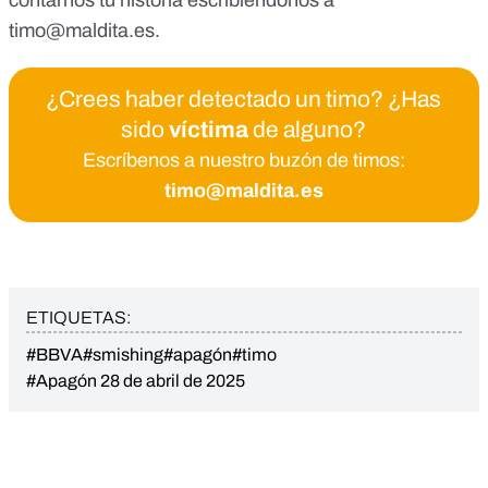
timo@maldita.es
.
¿Crees haber detectado un timo? ¿Has
sido
víctima
de alguno?
Escríbenos a nuestro buzón de timos:
timo@maldita.es
ETIQUETAS:
#BBVA
#smishing
#apagón
#timo
#Apagón 28 de abril de 2025