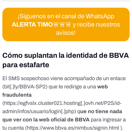
¡Síguenos en el canal de WhatsApp
ALERTA TIMO
🚨🚨🚨 y recibe nuestros
avisos!
Cómo suplantan la identidad de BBVA
para estafarte
El SMS sospechoso viene acompañado de un enlace
(bit[.]ly/BBVA-SP2) que te redirige a una
web
fraudulenta
(
https://egfvslx.cluster021.hosting[.]ovh.net/P2S/id-
admin/infos/usuario/login[.]php
) q
ue no tiene nada
que ver con la web oficial de BBVA
para ingresar a
tu cuenta (
https://www.bbva.es/nimbus/signin.html
).