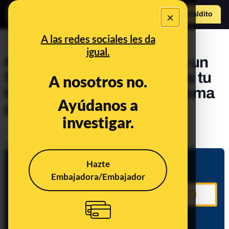
×
Hazte Maldit
o
Abrir menú
A las redes sociales les da
DESINFO
igual.
No, BBVA no te ha enviado un
SMS diciendo que reactives tu
A nosotros no.
tarjeta tras la caída del sistema
Ayúdanos a
por el apagón: es un timo
investigar.
Timo
Publicado el
Apr 30, 2025, 3:36:01 PM
Hazte
Embajadora/Embajador