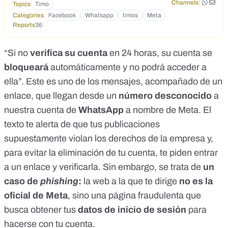
Channels:
Topics
Timo
< 7 +44 44 7822 030939 000 Esta empresa usa un servicio
Categories
Facebook
Whatsapp
timos
Meta
seguro de Meta para administrar este chat. Toca para
Reports
36
obtener más información 3 24 1009 o f Facebook facebook-
support- business.pages.pro.br Sistema de alerta por
violaciones Debido a los informes de usuarios sobre
“Si no
verifica su cuenta
en 24 horas, su cuenta se
contenido inapropiado de los anunciantes, incluyendo
bloqueará
automáticamente y no podrá acceder a
productos falsificados y vendedores falsos, nuestros
ella”. Este es uno de los mensajes, acompañado de un
sistemas y páginas profesionales han identificado que esta
cuenta ha violado las políticas de Meta Facebook. ¡Este
enlace, que llegan desde un
número desconocido
a
contenido impacta a la comunidad de usuarios de
nuestra cuenta de
WhatsApp
a nombre de Meta. El
Facebook! Por favor, revise y responda a través del
siguiente enlace: https://facebook-support-
texto te alerta de que
tus publicaciones
business.pages.pro.br/login Si no responde dentro de las 24
supuestamente violan los derechos de la empresa
y,
horas, su sitio será suspendido temporalmente.
para evitar la eliminación de tu cuenta, te piden entrar
Entendemos la importancia de asegurar su sitio
rápidamente y apreciamos su cooperación y respuesta
a un enlace y verificarla. Sin embargo, se trata de
un
oportuna durante el proceso de revisión. Gracias por
caso de
phishing
:
la web a la que te dirige
no es la
colaborar con nosotros para crear un entorno en línea
seguro y saludable para la comunidad. Soporte de Meta
oficial de Meta
, sino una página fraudulenta que
Business + 15:13 24 _ _ _ *Sistema de advertencia de
busca obtener tus
datos de inicio de sesión
para
infracción* Hemos recibido múltiples informes de que su
hacerse con tu cuenta.
cuenta comercial viola nuestros Términos de servicio y