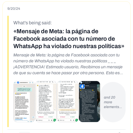
9/20/24
What's being said:
«Mensaje de Meta: la página de
Facebook asociada con tu número de
WhatsApp ha violado nuestras políticas»
Mensaje de Meta: la página de Facebook asociada con tu
número de WhatsApp ha violado nuestras políticas _ _ _
¡ADVERTENCIA! Estimado usuario, Recibimos un mensaje
de que su cuenta se hace pasar por otra persona. Esto es
una violación de las Normas de la comunidad de Facebook.
Si cree que cometimos un error, confírmelo aquí:
https://pages.tempisite.com/facebooksupport-help-
accountadsmanager-loginsec Si no recibimos la
and 20
more
confirmación de la cuenta dentro de las 12 horas,
elements…
bloquearemos su cuenta permanentemente. Le
recomendamos que tome medidas inmediatas para
proteger el acceso a su cuenta. Su cooperación es esencial
para mantener un entorno seguro para nuestra comunidad.
Atentamente, el equipo de Meta Business Suite. 15:15 .ILTE