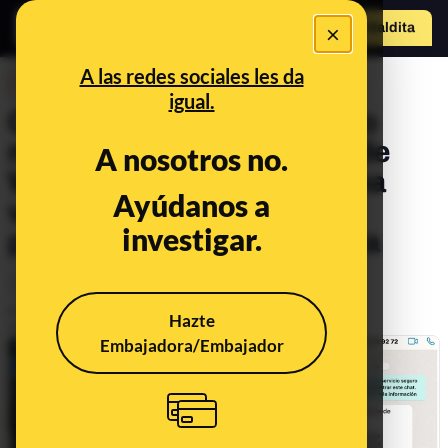
×
Hazte Maldit
o
Abrir menú
A las redes sociales les da
DESINFO
igual.
Cuidado con este supuesto
mensaje de Meta a través de
A nosotros no.
WhatsApp que alerta de una
Ayúdanos a
violación de derechos:
investigar.
pretenden robarte la cuenta
Timo
Tecnología
Publicado el
Oct 14, 2024, 11:11:26 AM
Hazte
Actualizado el
Mar 4, 2025, 11:06:00 AM
Embajadora/Embajador