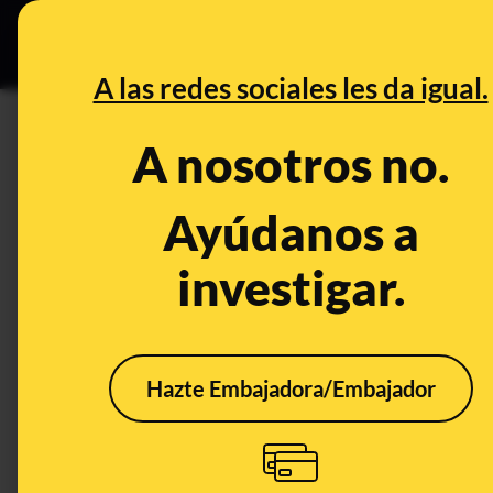
Grupos Ceuta
•
DESINFO
PREB
A las redes sociales les da igual.
DESINFO
A nosotros no.
Bulos y desinformaciones sob
como presidente de Estados 
Ayúdanos a
investigar.
Publicado el
Jan 28, 2025, 5:38:56 PM
Hazte Embajadora/Embajador