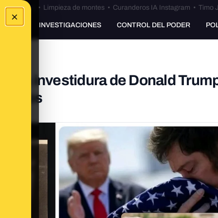
Bulos Ceuta
•
Limpieza de montes
•
Curanderos IA Instagram
•
Timo J
×
UNKING
INVESTIGACIONES
CONTROL DEL PODER
PO
re la investidura de Donald Trum
Unidos