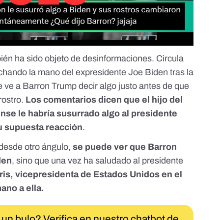
én ha sido objeto de desinformaciones. Circula
echando la mano del expresidente Joe Biden tras la
 ve a Barron Trump decir algo justo antes de que
rostro.
Los comentarios dicen que el hijo del
se le habría susurrado algo al presidente
su supuesta reacción
.
desde otro ángulo,
se puede ver que Barron
den
, sino que una vez ha saludado al presidente
ris, vicepresidenta de Estados Unidos en el
mano a ella.
 un bulo? Verifica en nuestro chatbot de