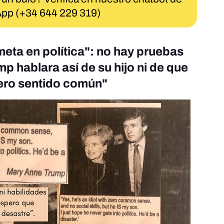
pp (+34 644 229 319)
eta en política": no hay pruebas
p hablara así de su hijo ni de que
cero sentido común"