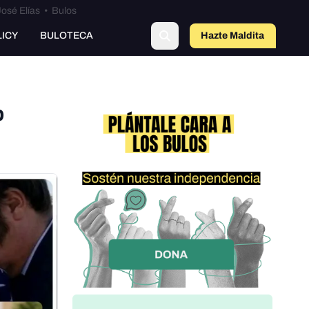
osé Elías
•
Bulos
LICY
BULOTECA
Hazte Maldit
o
p