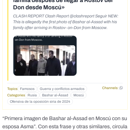
familia después de llegar a Rostov del
Don desde Moscú»
CLASH REPORT Clash Report @clashreport Seguir NEW:
This is allegedly the first photo of Bashar al-Assad with his
family after arriving in Rostov- on-Don from Moscow.
Channels:
Topics
Famosos
Guerra y conflictos armados
Categories
Rusia
Bashar al-Ássad
Moscú
Ofensiva de la oposición siria de 2024
“Primera imagen de Bashar al-Assad en Moscú con su
esposa Asma”. Con esta frase y otras similares,
circula