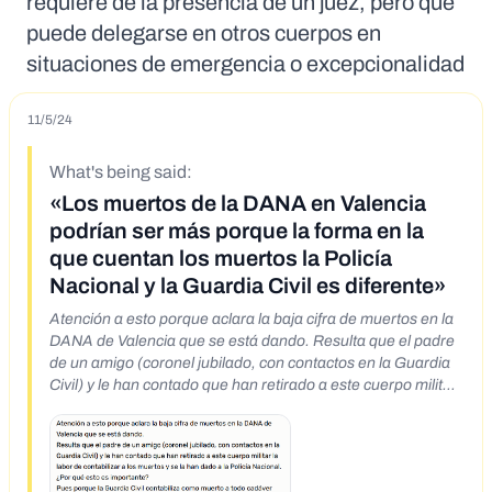
requiere de la presencia de un juez, pero que
puede delegarse en otros cuerpos en
situaciones de emergencia o excepcionalidad
11/5/24
What's being said:
«Los muertos de la DANA en Valencia
podrían ser más porque la forma en la
que cuentan los muertos la Policía
Nacional y la Guardia Civil es diferente»
Atención a esto porque aclara la baja cifra de muertos en la
DANA de Valencia que se está dando. Resulta que el padre
de un amigo (coronel jubilado, con contactos en la Guardia
Civil) y le han contado que han retirado a este cuerpo militar
la labor de contabilizar a los muertos y se la han dado a la
Policía Nacional. ¿Por qué esto es importante? Pues porque
la Guardia Civil contabiliza como muerto a todo cadáver que
se haya recuperado, mientras que la Policía Nacional sólo