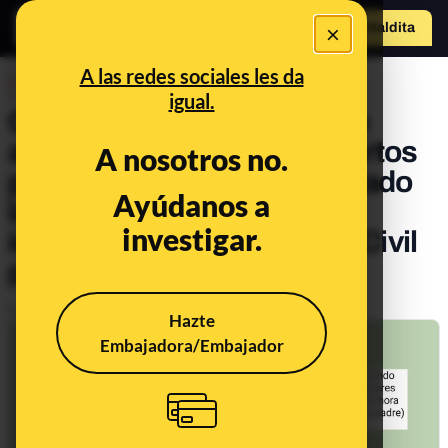
×
Hazte Maldit
o
Abrir menú
A las redes sociales les da
DESINFO
igual.
Cuidado con la cadena que
afirma que hay ya 419 muertos
A nosotros no.
por la DANA y que han quitado
Ayúdanos a
las competencias de
investigar.
identificación a la Guardia Civil
para "ocultarlo"
Publicado el
Nov 5, 2024, 6:32:10 PM
Hazte
Embajadora/Embajador