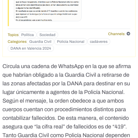
los contabiliza si han sido identificados (es decir, si han
descubierto su identidad o alguien lo ha identificado). El
resultado es que se están dando 217 muertos cuando los
cadáveres que reposan en la morgue (a la hora en que mi
amigo habló con su padre) eran 419. En otras palabras: van
a ser muchos más.
Channels:
Topics
Política
Sociedad
Categories
Guardia Civil
Policía Nacional
cadáveres
DANA en Valencia 2024
Circula una cadena de WhatsApp en la que se afirma
que habrían obligado a la Guardia Civil a retirarse de
las zonas afectadas por la DANA para destinar en su
lugar únicamente a agentes de la Policía Nacional.
Según el mensaje, la orden obedece a que ambos
cuerpos cuentan con procedimientos distintos para
contabilizar fallecidos. De esta manera, el contenido
asegura que “la cifra real” de fallecidos es de “419”.
Tanto Guardia Civil como Policía Nacional dependen