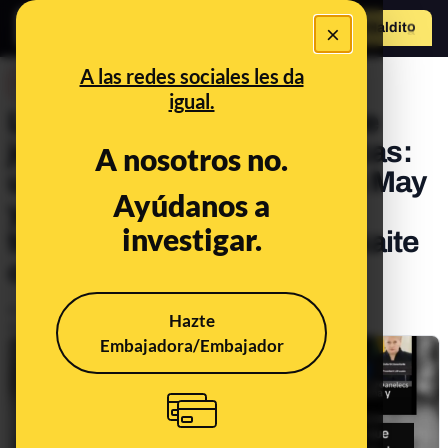
×
Hazte Maldit
o
Abrir menú
A las redes sociales les da
DESINFO
igual.
La foto de Angela Merkel de
joven junto a otras dos chicas:
A nosotros no.
una de ellas no es Theresa May
Ayúdanos a
y no hay pruebas de que la
investigar.
tercera sea Dalia Grybauskaite
o Gina Haspel
Publicado el
Oct 23, 2024, 1:18:32 PM
Hazte
Actualizado el
May 20, 2025, 9:49:00 AM
Embajadora/Embajador