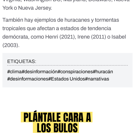
York o Nueva Jersey.
También hay ejemplos de huracanes y tormentas
tropicales que afectan a estados de tendencia
demócrata, como
Henri (2021)
,
Irene (2011)
o
Isabel
(2003)
.
ETIQUETAS:
#clima
#desinformación
#conspiraciones
#huracán
#desinformaciones
#Estados Unidos
#narrativas