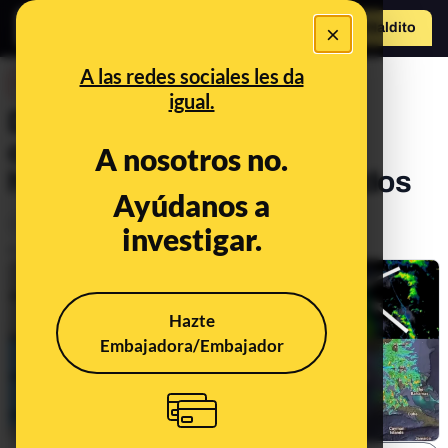
×
Hazte Maldit
o
Abrir menú
A las redes sociales les da
DESINFO
igual.
Desinformaciones y
conspiraciones sobre
A nosotros no.
huracanes en Estados Unidos
Ayúdanos a
Clima
investigar.
Publicado el
Oct 10, 2024, 11:52:50 AM
Hazte
Embajadora/Embajador