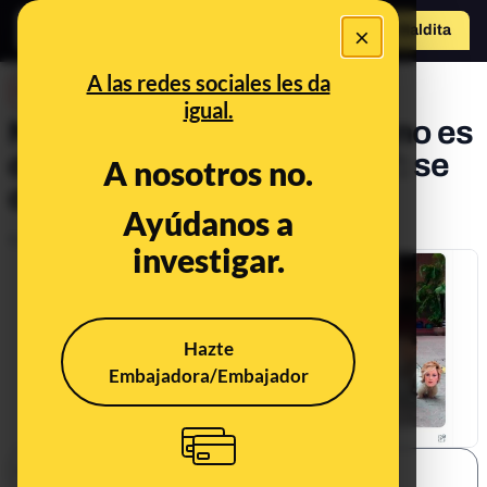
×
Hazte Maldit
o
Abrir menú
A las redes sociales les da
DESINFO
igual.
No, esta cuenta de Twitter no es
del programa ‘La Revuelta’: se
A nosotros no.
define como “parodia”
Ayúdanos a
Publicado el
Oct 3, 2024, 4:46:08 PM
investigar.
Hazte
Embajadora/Embajador
SHARE: