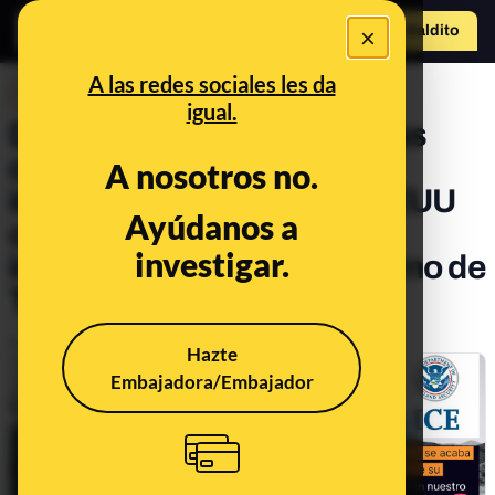
×
Hazte Maldit
o
Abrir menú
A las redes sociales les da
DESINFO
igual.
Desinformaciones sobre las
cifras de inmigrantes
A nosotros no.
irregulares que entran a EEUU
Ayúdanos a
con condenas por delitos:
investigar.
incluyen también al Gobierno de
Trump y anteriores
Publicado el
Sep 30, 2024, 5:15:06 PM
Hazte
Embajadora/Embajador