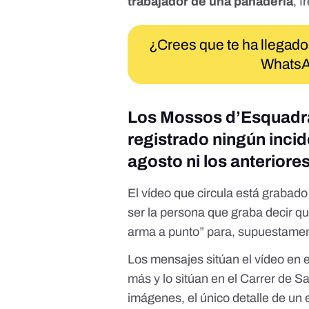
trabajador de una panadería
, f
¿Crees que te ha llegado
WhatsA
Los Mossos d’Esquadr
registrado ningún incide
agosto ni los anteriore
El vídeo que circula está grabad
ser la persona que graba decir qu
arma a punto” para, supuestamen
Los mensajes sitúan el vídeo en e
más y
lo sitúan en el Carrer de S
imágenes, el único detalle de un 