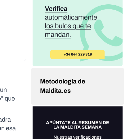
Metodología de
 un
Maldita.es
e” que
adra
en esa