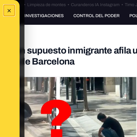
Bulos Ceuta
•
Limpieza de montes
•
Curanderos IA Instagram
•
Timo J
×
UNKING
INVESTIGACIONES
CONTROL DEL PODER
PO
ue un supuesto inmigrante afila 
 acera de Barcelona