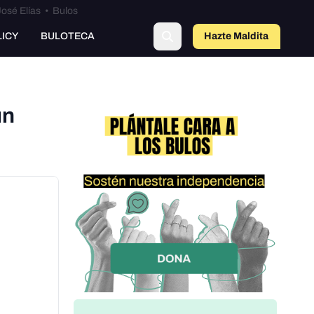
osé Elías
•
Bulos
LICY
BULOTECA
Hazte Maldit
o
un