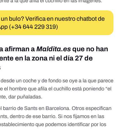
rente a la que afila el cuchillo en las imágenes.
 un bulo? Verifica en nuestro chatbot de
pp (+34 644 229 319)
a afirman a
Maldita.es
que no han
nte en la zona ni el día 27 de
s
o desde un coche y de fondo se oye a la que parece
e el hombre que afila el cuchillo está poniendo “el
te, dar puñaladas.
l barrio de Sants en Barcelona. Otros especifican
ants
, dentro de ese barrio. Si nos fijamos en las
establecimiento que podemos identificar por los