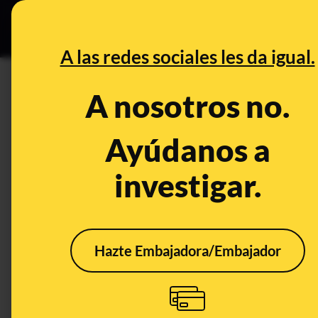
Grupos Ceuta
•
DESINFO
PREB
A las redes sociales les da igual.
DESINFO
A nosotros no.
Qué sabemos del vídeo en el q
cuchillo en el bordillo de una
Ayúdanos a
investigar.
Publicado el
Sep 2, 2024, 3:16:09 PM
Hazte Embajadora/Embajador