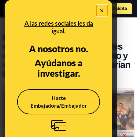
×
Hazte Maldit
o
Abrir menú
A las redes sociales les da
DESINFO
igual.
Bulos y desinformaciones
sobre los supuestos alcaldes
A nosotros no.
musulmanes en Reino Unido y
Ayúdanos a
sobre las medidas que estarían
investigar.
tomando
Publicado el
Jun 26, 2024, 10:54:28 AM
Hazte
Embajadora/Embajador