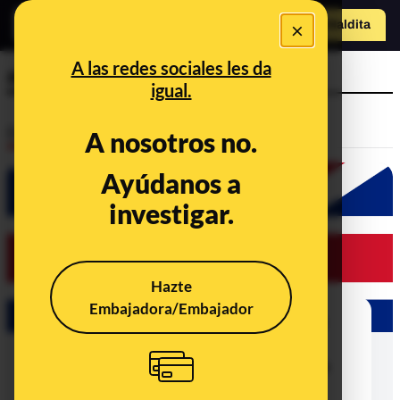
×
o
Hazte Maldit
Abrir menú
a
A las redes sociales les da
alcaldes
igual.
Desinfo
A nosotros no.
Ayúdanos a
CONTEXTO
investigar.
Hazte
Embajadora/Embajador
Qué sabemos sobre la cadena que
habla de alcaldes supuestamente
musulmanes en ciudades de Reino
Unido y ayudas para personas