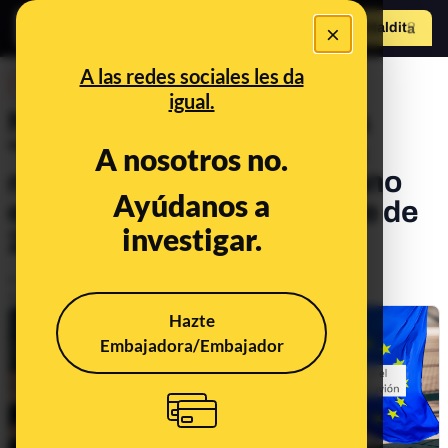
×
Hazte Maldit
o
Abrir menú
A las redes sociales les da
DESINFO
igual.
No, la Unión Europea no ha
"puesto fin" al cobro de las
A nosotros no.
maletas de equipaje de mano
Ayúdanos a
en los vuelos a 4 de octubre de
investigar.
2023
Publicado el
Oct 4, 2023, 4:14:35 PM
Actualizado el
May 29, 2024, 4:14:00 PM
Hazte
Embajadora/Embajador