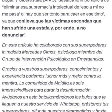
Digital y Ciberestafa (AIVC)
, destaca la importancia de
“eliminar esa supremacía intelectual de ‘eso a mí no
me pasa’ o ‘hay que ser tonto para caer en ese timo’,
ya que
conlleva que las víctimas escondan que
han sufrido una estafa y, por ende, a no
denunciar
”.
En este artículo ha colaborado con sus superpoderes
la maldita Mercedes Cimas, psicóloga miembro del
Grupo de Intervención Psicológica en Emergencias.
Gracias a vuestros superpoderes, conocimientos y
experiencia podemos luchar más y mejor contra la
mentira. La comunidad de
Maldita.es
sois
imprescindibles para parar la desinformación.
Ayúdanos en esta batalla:
mándanos los bulos que te
lleguen a nuestro servicio de Whatsapp
,
préstanos tus
superpoderes
, difunde nuestros desmentidos y
hazte