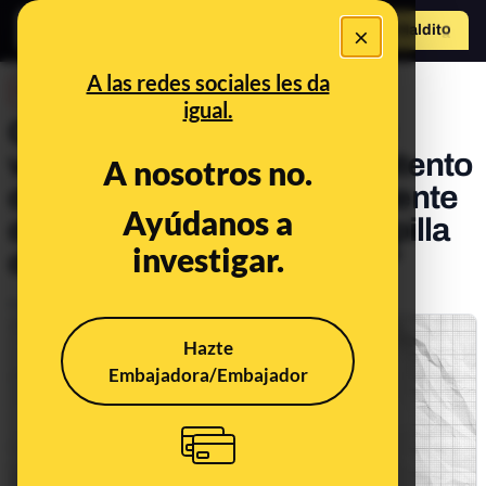
×
Hazte Maldit
o
Abrir menú
A las redes sociales les da
DESINFO
igual.
Clara Grima, matemática y
víctima de un timo: “Si el intento
A nosotros no.
de estafa llega supuestamente
Ayúdanos a
de parte de un familiar y te pilla
investigar.
despistada, caes redonda”
Publicado el
Apr 29, 2024, 9:13:00 AM
Hazte
Embajadora/Embajador