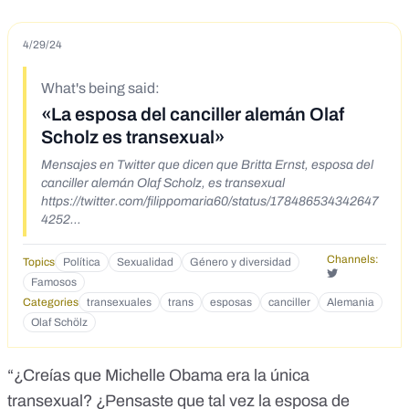
4/29/24
What's being said:
«La esposa del canciller alemán Olaf
Scholz es transexual»
Mensajes en Twitter que dicen que Britta Ernst, esposa del
canciller alemán Olaf Scholz, es transexual
https://twitter.com/filippomaria60/status/178486534342647
4252
https://x.com/RafaelCapachoo/status/17843640881909598
66
Channels:
Topics
Política
Sexualidad
Género y diversidad
https://twitter.com/destapandolose1/status/1784362111390
Famosos
355703
Categories
transexuales
trans
esposas
canciller
Alemania
Olaf Schölz
“¿Creías que Michelle Obama era la única
transexual? ¿Pensaste que tal vez la esposa de