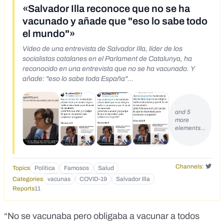
«Salvador Illa reconoce que no se ha
vacunado y añade que "eso lo sabe todo
el mundo"»
Vídeo de una entrevista de Salvador Illa, líder de los
socialistas catalanes en el Parlament de Catalunya, ha
reconocido en una entrevista que no se ha vacunado. Y
añade: "eso lo sabe toda España"
https://twitter.com/jobjob7575/status/178252724320756167
9
and 5
more
elements…
Channels:
Topics
Política
Famosos
Salud
Categories
vacunas
COVID-19
Salvador Illa
Reports
11
“No se vacunaba pero obligaba a vacunar a todos