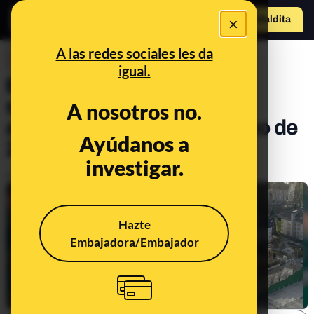
×
o
Hazte Maldit
a
Abrir menú
A las redes sociales les da
DESINFO
igual.
Bulos y desinformaciones
sobre las elecciones
A nosotros no.
autonómicas del País Vasco de
Ayúdanos a
2024
investigar.
Publicado el
Apr 9, 2024, 5:20:00 PM
Hazte
Embajadora/Embajador