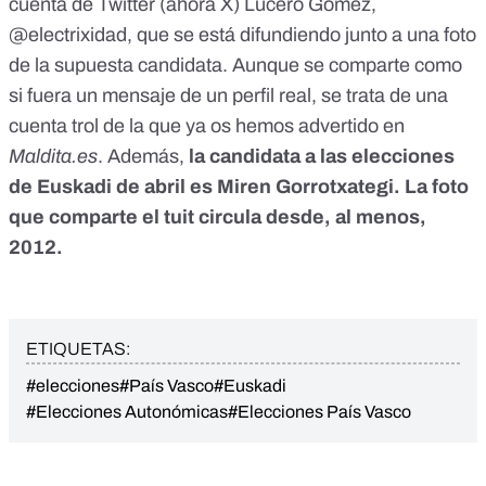
cuenta de Twitter (ahora X) Lucero Gómez,
@electrixidad, que se está difundiendo junto a una foto
de la supuesta candidata.
Aunque se comparte
como
si fuera un mensaje de un perfil real, se trata de
una
cuenta trol
de la que ya os hemos
advertido en
Maldita.es
.
Además,
la candidata a las elecciones
de Euskadi de abril es Miren Gorrotxategi. La foto
que comparte el tuit circula desde, al menos,
2012.
ETIQUETAS:
#elecciones
#País Vasco
#Euskadi
#Elecciones Autonómicas
#Elecciones País Vasco