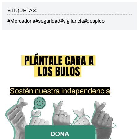
ETIQUETAS:
#Mercadona
#seguridad
#vigilancia
#despido