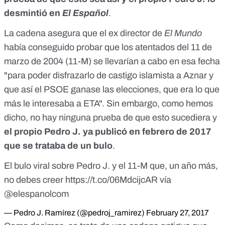
islamistas... &iexcl;&iexcl;hemos ganado las
desmintió en
El Español
.
elecciones!!&#39;&#39;. A ra&iacute;z de esta
informaci&oacute;n y de las numerosas pruebas que posee,
La cadena asegura que el ex director de
El Mundo
Pedro J est&aacute; siendo amenazado incluso por el
propio Zapatero, pero &eacute;l dice que no tiene miedo,
había conseguido probar que los atentados del 11 de
que a &eacute;l le pueden matar pero que lo que nunca
marzo de 2004 (11-M) se llevarían a cabo en esa fecha
podr&aacute;n es matar su peri&oacute;dico. El diario EL
"para poder disfrazarlo de castigo islamista a Aznar y
MUNDO cuenta con un equipo de m&aacute;s de 1.000
personas investigando el 11M, en el que hay incluso
que así el PSOE ganase las elecciones, que era lo que
guardias civiles, agentes del CNI, polic&iacute;as
más le interesaba a ETA". Sin embargo, como hemos
nacionales, jueces, investigadores privados, etc. Rodriguez
Ibarra le escribi&oacute; una carta a Pedro J
dicho, no hay ninguna prueba de que esto sucediera y
dici&eacute;ndole que si es verdad que todo esto
el propio
Pedro J.
ya publicó en febrero de 2017
sucedi&oacute; as&iacute;, &eacute;l exigir&aacute; la
que se trataba de un bulo
.
disoluci&oacute;n del PSOE. Tambi&eacute;n le
pidi&oacute; a Pedro J que no publicara la carta. Y esa es la
El bulo viral sobre Pedro J. y el 11-M que, un año más,
&uacute;nica y verdadera raz&oacute;n por la que
Rodr&iacute;guez Ibarra ya no se presenta a la Junta de
no debes creer
https://t.co/06MdcijcAR
vía
Extremadura en las pr&oacute;ximas elecciones.<br />
@elespanolcom
&nbsp;El plan de Pedro J, tal y como ha manifestado en la
radio, es ir sac&aacute;ndolo todo a la luz poco a poco y
— Pedro J. Ramírez (@pedroj_ramirez)
February 27, 2017
justo antes de las pr&oacute;ximas elecciones para darle la