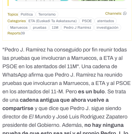
<p>Marruecos quer&iacute;a atentar contra el gobierno de
Aznar y como<br /> &nbsp;aperitivo comenz&oacute;
Channels:
Topics
Política
Terrorismo
tratando de arrebatarle a Espa&ntilde;a el islote de Perejil.
Categories
ETA (Euskadi Ta Askatasuna)
PSOE
atentados
Con buen criterio, Aznar llam&oacute; a Bush y con el apoyo
Marruecos
pruebas
11M
Pedro J Ramírez
investigación
log&iacute;stico de los norteamericanos la invasi&oacute;n
Reports
39
qued&oacute; frustrada. Entonces los marroqu&iacute;es,
malhumorados por el rid&iacute;culo que hab&iacute;an
hecho, se pusieron en contacto con ETA para planificar el
"Pedro J. Ramírez ha conseguido por fin reunir todas
11M. El PSOE estaba al corriente de todo a trav&eacute;s de
las pruebas que involucran a Marruecos, a ETA y al
los contactos que tiene con la banda terrorista, puesto que
siempre han estado negociando con ETA: antes y
PSOE en los atentados del 11M". Una cadena de
despu&eacute;s de la elecciones del 14-M-2004. El
WhatsApp afirma que Pedro J. Ramírez ha reunido
atentado se llevar&iacute;a a cabo el d&iacute;a 11 de
pruebas que involucran a Marruecos, a ETA y al PSOE
marzo de 2004 para poder disfrazarlo de castigo islamista a
Aznar y que as&iacute; el PSOE ganase las elecciones, que
en los atentados del 11-M. Pero
es un bulo
. Se trata
era lo que m&aacute;s le interesaba a ETA. Lo que el PSOE
de una
cadena antigua que ahora vuelve a
jam&aacute;s imagin&oacute; fue la magnitud que iba a
tener el atentado en el que murieron tantos inocentes.<br />
compartirse
y que dice que Pedro J. sigue siendo
&nbsp;Pedro J dispone incluso de una grabaci&oacute;n en
director de
El Mundo
y José Luis Rodríguez Zapatero
la que se escucha claramente a Pepi&ntilde;o Blanco
presidente del Gobierno. Además,
no hay ninguna
dici&eacute;ndole a Rubalcaba: &quot;ya est&aacute; todo
iisto, Alfredo... todo el mundo se ha tragado lo de los
prueba de que esto sea así y el propio Pedro J. lo