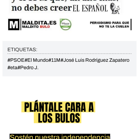
ETIQUETAS:
#PSOE
#El Mundo
#11M
#José Luis Rodríguez Zapatero
#eta
#Pedro J.