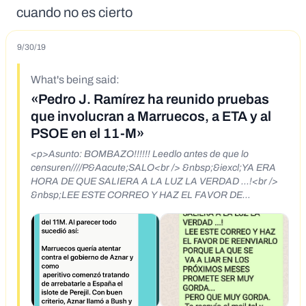
cuando no es cierto
9/30/19
What's being said:
«Pedro J. Ramírez ha reunido pruebas
que involucran a Marruecos, a ETA y al
PSOE en el 11-M»
<p>Asunto: BOMBAZO!!!!!! Leedlo antes de que lo
censuren////P&Aacute;SALO<br /> &nbsp;&iexcl;YA ERA
HORA DE QUE SALIERA A LA LUZ LA VERDAD ...!<br />
&nbsp;LEE ESTE CORREO Y HAZ EL FAVOR DE
REENVIARLO PORQUE LA QUE SE<br /> &nbsp;VA A
LIAR EN LOS PR&Oacute;XIMOS MESES PROMETE SER
MUY GORDA...<br /> &nbsp;PERO QUE MUY GORDA.<br
/> &nbsp;Te reenv&iacute;o el mail tal y como lo
recib&iacute;.</p> <p>Pedro J Ram&iacute;rez ha
conseguido por fin reunir todas las pruebas que involucran a
Marruecos, a ETA y al PSOE en los atentados</p> <p>del
11M. Al parecer todo sucedi&oacute; as&iacute;:</p>