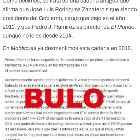
Como decimos, se trata de una cadena antigua que
puntilla final al PSOE .<br /> &nbsp;Recordad las palabras
de Luis del Pino el otro d&iacute;a:</p> <p>&quot;Todo esto
afirma que José Luis Rodríguez Zapatero sigue siendo
que est&aacute; saliendo no es nada comparado con lo que
presidente del Gobierno, cargo que dejó en el año
va a salir en los pr&oacute;ximos meses...&quot; Ya
veremos lo que opinan los espa&ntilde;oles cuando quede
2011, y que Pedro J. Ramírez es director de
El Mundo
,
demostrado que el PSOE conoc&iacute;a que se iban a
aunque no lo es desde 2014.
cometer los atentados del 11-M y por fin se desenmascar en
estos sinverg&uuml;enzas</p> <p>&nbsp;COMPARTIR O
En
Maldita.es
ya desmentimos esta cadena en 2018.
COPIAR Y PEGAR QUE SE SEPA EN TODA
ESPA&Ntilde;A!!!</p>