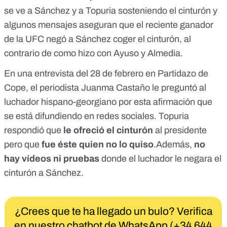
se ve a Sánchez y a Topuria sosteniendo el cinturón y
algunos mensajes aseguran que el reciente ganador
de la UFC negó a Sánchez coger el cinturón, al
contrario de como hizo con Ayuso y Almedia.
En una entrevista del 28 de febrero en Partidazo de
Cope, el periodista Juanma Castaño le preguntó al
luchador hispano-georgiano por esta afirmación que
se está difundiendo en redes sociales.
Topuria
respondió
que
le ofreció el cinturón
al presidente
pero que
fue éste quien no lo quiso
.Además,
no
hay vídeos ni pruebas
donde el luchador le negara el
cinturón a Sánchez.
¿Crees que te ha llegado un bulo? Verifica
en nuestro chatbot de WhatsApp (+34 644