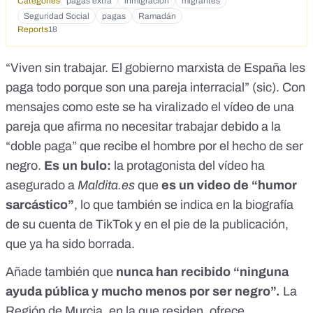
Categories
pagas extra
inmigración
migrantes
Seguridad Social
pagas
Ramadán
Reports
18
“Viven sin trabajar. El gobierno marxista de España les
paga todo porque son una pareja interracial” (sic). Con
mensajes como este se ha viralizado el vídeo de una
pareja que afirma no necesitar trabajar debido a la
“doble paga” que recibe el hombre por el hecho de ser
negro.
Es un bulo:
la protagonista del vídeo ha
asegurado a
Maldita.es
que
es un video de “humor
sarcástico”
, lo que también se indica en la biografía
de su cuenta de TikTok y en el pie de la publicación,
que ya ha sido borrada.
Añade también que
nunca han recibido “ninguna
ayuda pública y mucho menos por ser negro”.
La
Región de Murcia, en la que residen, ofrece