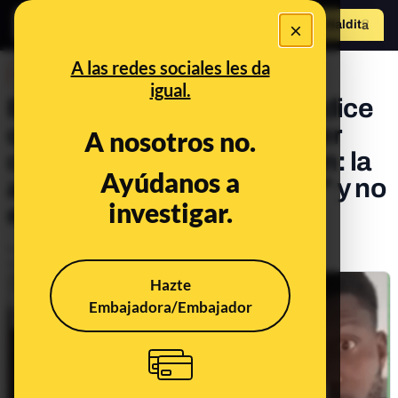
×
Hazte Maldit
o
Abrir menú
A las redes sociales les da
DESINFO
igual.
El vídeo de una pareja que dice
que reciben ayudas “por ser
A nosotros no.
chico de color” y musulmán: la
Ayúdanos a
autora dice que es "humor" y no
investigar.
es un caso real
Publicado el
Feb 23, 2024, 5:33:31 PM
Actualizado el
Apr 5, 2024, 4:46:00 PM
Hazte
Embajadora/Embajador