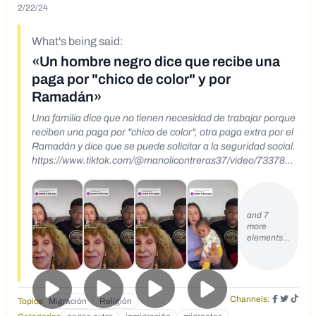
2/22/24
What's being said:
«Un hombre negro dice que recibe una
paga por "chico de color" y por
Ramadán»
Una familia dice que no tienen necesidad de trabajar porque
reciben una paga por "chico de color", otra paga extra por el
Ramadán y dice que se puede solicitar a la seguridad social.
https://www.tiktok.com/@manolicontreras37/video/7337828
292231236896?_r=1&_t=8kCRxccwPNR
and 7
more
elements…
Channels:
Topics
Migración
Religión