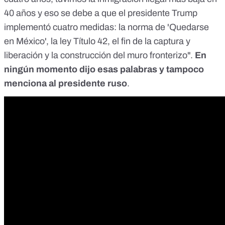
40 años y eso se debe a que el presidente Trump
implementó cuatro medidas: la norma de
'Quedarse
en México
', la
ley Título 42
, el fin de la captura y
liberación y la construcción del muro fronterizo".
En
ningún momento dijo esas palabras
y tampoco
menciona al presidente ruso
.