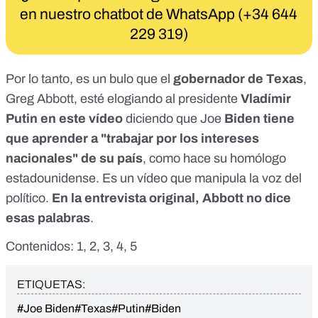
en nuestro chatbot de WhatsApp (+34 644
229 319)
Por lo tanto, es un bulo que el
gobernador de Texas
,
Greg Abbott, esté elogiando al presidente
Vladímir
Putin en este vídeo
diciendo que Joe
Biden tiene
que aprender a "trabajar por los intereses
nacionales" de su país
,
como hace su homólogo
estadounidense. Es un vídeo que manipula la voz del
político.
En la entrevista original, Abbott no dice
esas palabras
.
Contenidos:
1
,
2
,
3
,
4
,
5
ETIQUETAS:
#Joe Biden
#Texas
#Putin
#Biden